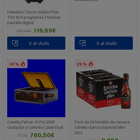
Heladera Taurus Gelato Flow
700 W 9 programas 3 tarrinas
pantalla digital
119,99€
249,99€
Ir al chollo
Ir al chollo
35 %
29 %
Creality Falcon A1 Pro 20W
Pack de 24 botellas de cerveza
Grabador y Cortador Láser Dual
Estrella Galicia Especial Mini
20cl
760,50€
1179€