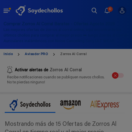
0
Comprar Zorros Al Corral Baratas - Ofertas Agosto 2026
Las mejores ofertas de zorros al corral online, aquí encontrarás los
últimos chollos para comprar al mejor precio ➡️ Juego Zorros al Corral
Auriculares inalámbricos con Noise Cancelling Sony ULT WEAR
Inicio
Avisador PRO
Zorros Al Corral
Activar alertas de
Zorros Al Corral
Recibe notificaciones cuando se publiquen nuevos chollos.
No te pierdas ninguno!
Mostrando más de 15 Ofertas de Zorros Al