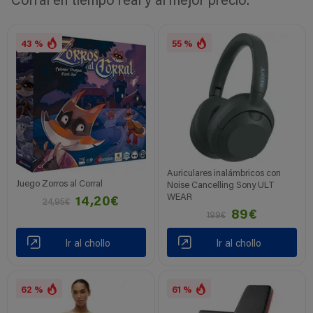
Corral en tiempo real y al mejor precio.
43 %
55 %
Auriculares inalámbricos con
Juego Zorros al Corral
Noise Cancelling Sony ULT
WEAR
14,20€
24,95€
89€
199€
Ir al chollo
Ir al chollo
62 %
61 %