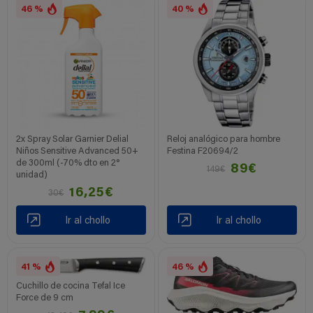
46 %
40 %
2x Spray Solar Garnier Delial
Reloj analógico para hombre
Niños Sensitive Advanced 50+
Festina F20694/2
de 300ml (-70% dto en 2°
89€
149€
unidad)
16,25€
30€
Ir al chollo
Ir al chollo
41 %
46 %
Cuchillo de cocina Tefal Ice
Force de 9 cm