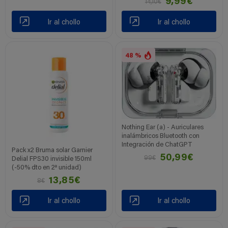
9,99€
14,10€
Ir al chollo
Ir al chollo
48 %
Nothing Ear (a) - Auriculares
inalámbricos Bluetooth con
Integración de ChatGPT
Pack x2 Bruma solar Garnier
50,99€
99€
Delial FPS30 invisible 150ml
(-50% dto en 2ª unidad)
13,85€
8€
Ir al chollo
Ir al chollo