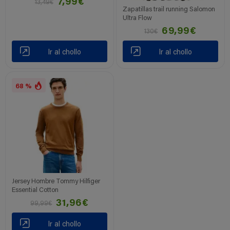
7,99€
13,49€
Zapatillas trail running Salomon
Ultra Flow
69,99€
130€
Ir al chollo
Ir al chollo
68 %
Jersey Hombre Tommy Hilfiger
Essential Cotton
31,96€
99,99€
Ir al chollo