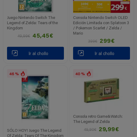
Juego Nintendo Switch The
Consola Nintendo Switch OLED
Legend of Zelda: Tears of the
Edición Limitada con Splatoon 3
Kingdom
/ Pokemon Scarlet / Zelda /
Mario
45,45€
49,99€
299€
399€
Ir al chollo
Ir al chollo
46 %
40 %
Consola retro Game&Watch:
The Legend of Zelda
29,99€
49,90€
SÓLO HOY! Juego The Legend
Of Zelda: Tears Of The Kingdom