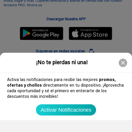
moda, hogar y más. Cupones verificados y alertas en tiempo real con nuestro
Avisador PRO. Ahorra ya
Descargar Nuestra APP
Siguenos en redes sociales
¡No te pierdas ni una!
Suscribir
Activa las notificaciones para recibir las mejores
promos,
ofertas y chollos
directamente en tu dispositivo. ¡Aprovecha
Introduciendo mi correo electronico acepto la politica de privacidad y doy mi
cada oportunidad y sé el primero en enterarte de los
consentimiento a recibir comerciales a traves de mi e-mail
descuentos más increíbles!
Comunidad
Activar Notificaciones
Legal
Soydechollos 2026 - Todos los derechos reservados