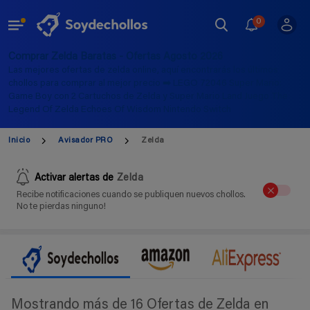
0
Comprar Zelda Baratas - Ofertas Agosto 2026
Las mejores ofertas de zelda online, aquí encontrarás los últimos
chollos para comprar al mejor precio ➡️ LEGO 72046 Super Mario:
Game Boy con 2 Cartuchos de Zelda y Super Mario Land Juego The
Legend Of Zelda Echoes Of Wisdom Nintendo Switch
Inicio
Avisador PRO
Zelda
Activar alertas de
Zelda
Recibe notificaciones cuando se publiquen nuevos chollos.
No te pierdas ninguno!
Mostrando más de 16 Ofertas de Zelda en