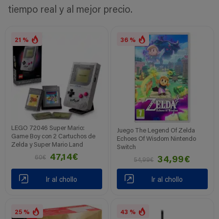
tiempo real y al mejor precio.
21 %
36 %
LEGO 72046 Super Mario:
Juego The Legend Of Zelda
Game Boy con 2 Cartuchos de
Echoes Of Wisdom Nintendo
Zelda y Super Mario Land
Switch
47,14€
60€
34,99€
54,99€
Ir al chollo
Ir al chollo
25 %
43 %