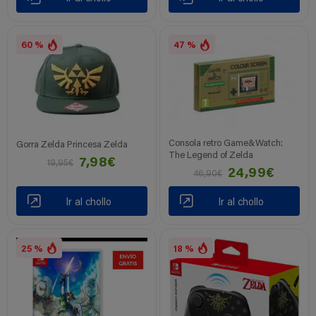
60 %
47 %
Consola retro Game&Watch:
Gorra Zelda Princesa Zelda
The Legend of Zelda
7,98€
19,95€
24,99€
46,90€
Ir al chollo
Ir al chollo
25 %
18 %