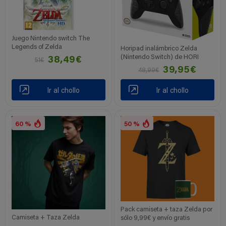
Juego Nintendo switch The
Legends of Zelda
Horipad inalámbrico Zelda
(Nintendo Switch) de HORI
38,49€
51€
39,95€
48,99€
Ir al chollo
Ir al chollo
60 %
50 %
Pack camiseta + taza Zelda por
Camiseta + Taza Zelda
sólo 9,99€ y envío gratis