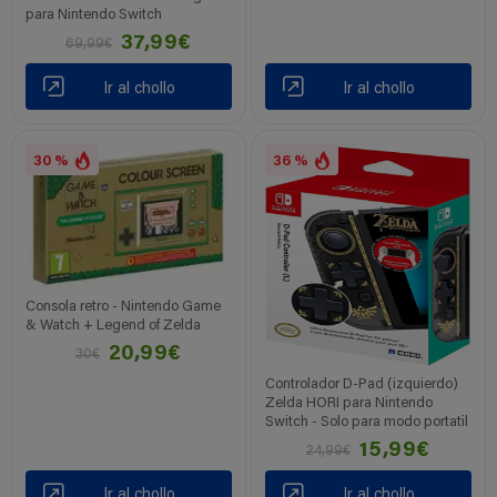
para Nintendo Switch
37,99€
69,99€
Ir al chollo
Ir al chollo
30 %
36 %
Consola retro - Nintendo Game
& Watch + Legend of Zelda
20,99€
30€
Controlador D-Pad (izquierdo)
Zelda HORI para Nintendo
Switch - Solo para modo portatil
15,99€
24,99€
Ir al chollo
Ir al chollo