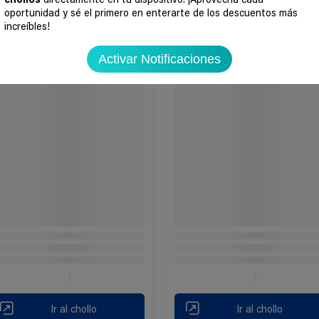
chollos
directamente en tu dispositivo. ¡Aprovecha cada
oportunidad y sé el primero en enterarte de los descuentos más
Ir al chollo
Ir al chollo
increíbles!
Activar Notificaciones
Ir al chollo
Ir al chollo