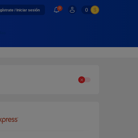
0
0
gístrate / Iniciar sesión
llas