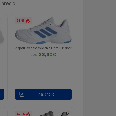
 precio.
52 %
Zapatillas adidas Men's Ligra 8 Indoor
33,60€
70€
Ir al chollo
47 %