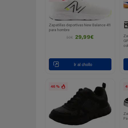
Zapatillas deportivas New Balance 411
para hombre
Za
29,99€
50€
GR
co
Ir al chollo
46 %
4
Za
Pa