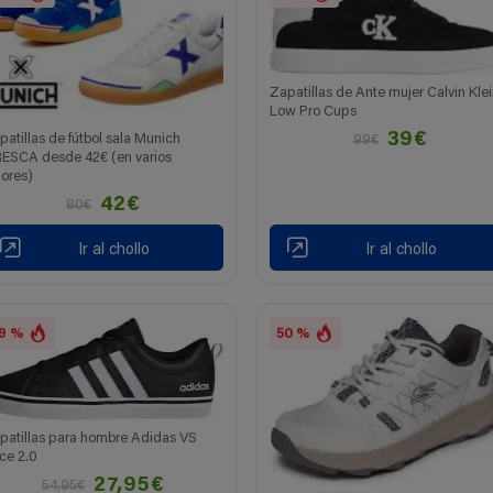
Zapatillas de Ante mujer Calvin Kle
Low Pro Cups
39€
patillas de fútbol sala Munich
99€
ESCA desde 42€ (en varios
lores)
42€
80€
Ir al chollo
Ir al chollo
9 %
50 %
patillas para hombre Adidas VS
ce 2.0
27,95€
54,95€