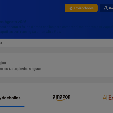
Re
Enviar chollos
tas Agosto 2026
aquí encontrarás los últimos chollos para comprar al mejor precio ➡️ Zapati
llas trail running Salomon Ultra Flow
ee
ujee
ollos. No te pierdas ninguno!