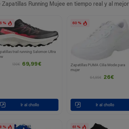
apatillas Running Mujee en tiempo real y al mejor
6 %
60 %
patillas trail running Salomon Ultra
ow
69,99€
130€
Zapatillas PUMA Cilia Mode para
mujer
26€
64,95€
Ir al chollo
Ir al chollo
8 %
61 %