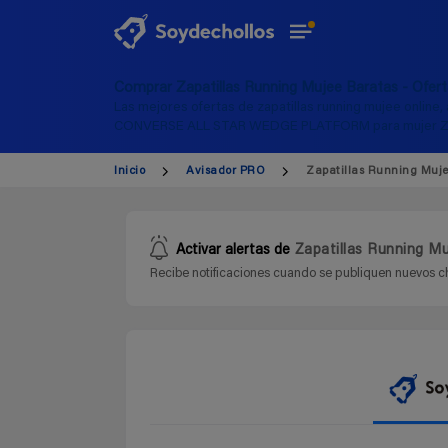
Comprar Zapatillas Running Mujee Baratas - Ofer
Las mejores ofertas de zapatillas running mujee online, 
CONVERSE ALL STAR WEDGE PLATFORM para mujer Zapati
Inicio
Avisador PRO
Zapatillas Running Muj
Activar alertas de
Zapatillas Running M
Recibe notificaciones cuando se publiquen nuevos ch