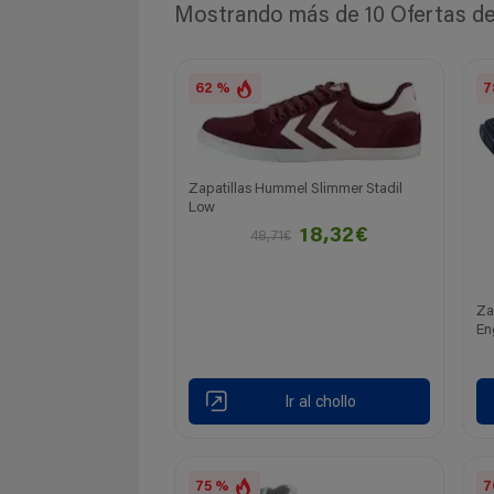
Mostrando más de 10 Ofertas de 
62 %
7
Zapatillas Hummel Slimmer Stadil
Low
18,32€
48,71€
Za
En
Ir al chollo
75 %
7