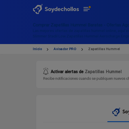
Comprar Zapatillas Hummel Baratas - Ofertas Ag
Las mejores ofertas de zapatillas hummel online, aquí e
Slimmer Stadil Low Zapatillas Hummel Aerocharge Engi
Inicio
Avisador PRO
Zapatillas Hummel
Activar alertas de
Zapatillas Hummel
Recibe notificaciones cuando se publiquen nuevos ch