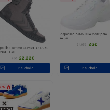
Zapatillas PUMA Cilia Mode para
mujer
26€
64,95€
patillas Hummel SLIMMER STADIL
NAL HIGH
22,22€
75€
Ir al chollo
Ir al chollo
8 %