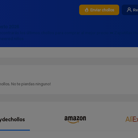
Re
Enviar chollos
osto 2026
ncontrarás los últimos chollos para comprar al mejor precio ➡️ Zapatillas 
neered niños
ollos. No te pierdas ninguno!