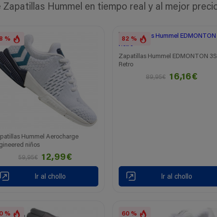
Zapatillas Hummel en tiempo real y al mejor precio
8 %
82 %
Zapatillas Hummel EDMONTON 3S
Retro
16,16€
89,95€
patillas Hummel Aerocharge
gineered niños
12,99€
59,95€
Ir al chollo
Ir al chollo
0 %
60 %