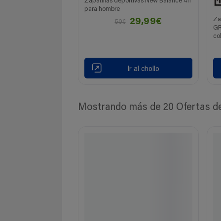
Zapatillas deportivas New Balance 411
para hombre
Za
29,99€
50€
GR
co
Ir al chollo
Mostrando más de 20 Ofertas de 