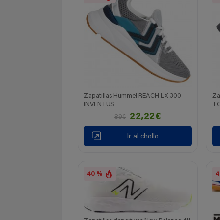
Zapatillas Hummel REACH LX 300
Za
INVENTUS
TO
22,22€
89€
Ir al chollo
40 %
4