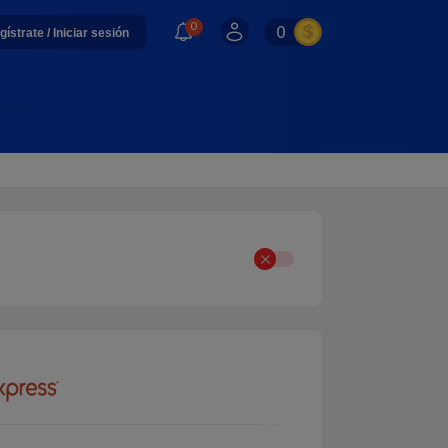
0
0
gístrate / Iniciar sesión
Hummel