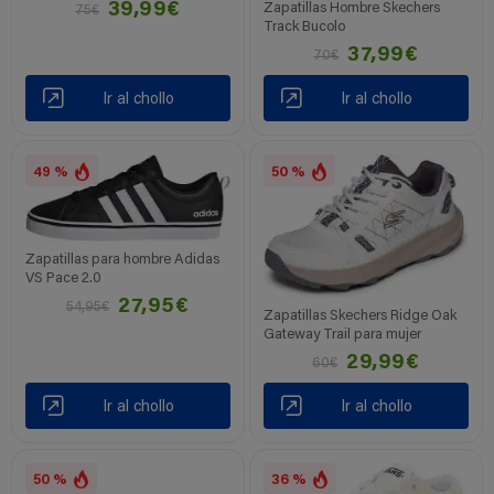
39,99€
Zapatillas Hombre Skechers
75€
Track Bucolo
37,99€
70€
Ir al chollo
Ir al chollo
49 %
50 %
Zapatillas para hombre Adidas
VS Pace 2.0
27,95€
54,95€
Zapatillas Skechers Ridge Oak
Gateway Trail para mujer
29,99€
60€
Ir al chollo
Ir al chollo
50 %
36 %