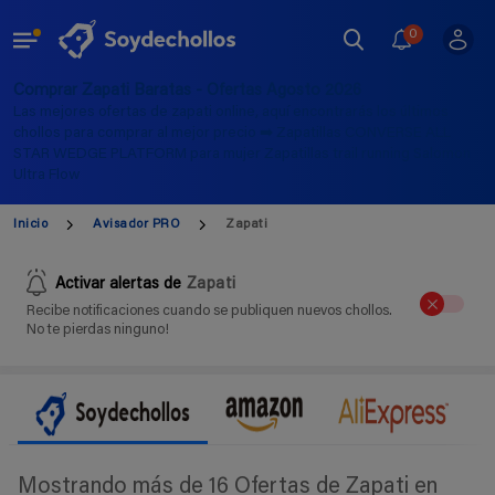
0
Comprar Zapati Baratas - Ofertas Agosto 2026
Las mejores ofertas de zapati online, aquí encontrarás los últimos
chollos para comprar al mejor precio ➡️ Zapatillas CONVERSE ALL
STAR WEDGE PLATFORM para mujer Zapatillas trail running Salomon
Ultra Flow
Inicio
Avisador PRO
Zapati
Activar alertas de
Zapati
Recibe notificaciones cuando se publiquen nuevos chollos.
No te pierdas ninguno!
Mostrando más de 16 Ofertas de Zapati en