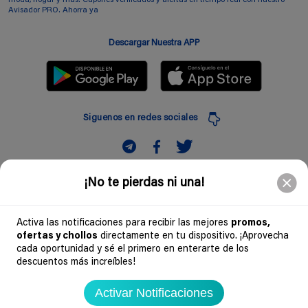
Avisador PRO. Ahorra ya
Descargar Nuestra APP
Siguenos en redes sociales
Suscribir
¡No te pierdas ni una!
Introduciendo mi correo electronico acepto la politica de privacidad y doy mi
consentimiento a recibir comerciales a traves de mi e-mail
Activa las notificaciones para recibir las mejores
promos,
ofertas y chollos
directamente en tu dispositivo. ¡Aprovecha
Comunidad
cada oportunidad y sé el primero en enterarte de los
descuentos más increíbles!
Legal
Activar Notificaciones
Soydechollos 2026 - Todos los derechos reservados