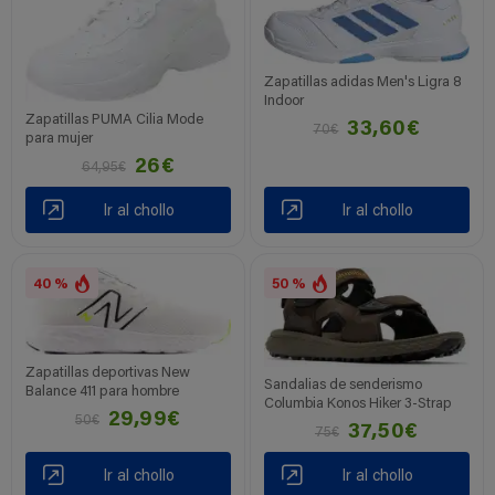
Zapatillas adidas Men's Ligra 8
Indoor
Zapatillas PUMA Cilia Mode
33,60€
70€
para mujer
26€
64,95€
Ir al chollo
Ir al chollo
40 %
50 %
Zapatillas deportivas New
Sandalias de senderismo
Balance 411 para hombre
Columbia Konos Hiker 3-Strap
29,99€
50€
37,50€
75€
Ir al chollo
Ir al chollo