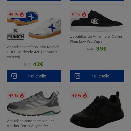
48 %
61 %
Zapatillas de Ante mujer Calvin
Klein Low Pro Cups
Zapatillas de fútbol sala Munich
39€
99€
GRESCA desde 42€ (en varios
colores)
42€
80€
Ir al chollo
Ir al chollo
47 %
46 %
Zapatillas senderismo mujer
Adidas Terrex Anylander