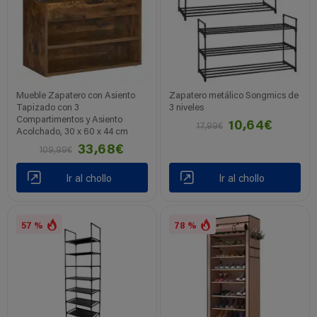
Mueble Zapatero con Asiento
Zapatero metálico Songmics de
Tapizado con 3
3 niveles
Compartimentos y Asiento
10,64€
17,99€
Acolchado, 30 x 60 x 44 cm
33,68€
109,99€
Ir al chollo
Ir al chollo
57 %
78 %