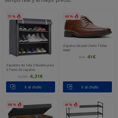
tiempo real y al mejor precio.
71 %
49 %
Zapatos de piel Clarks Tilden
Walk
41€
80€
Zapatero de Tela 3 Niveles para
9 Pares de zapatos
4,31€
14,99€
Ir al chollo
Ir al chollo
69 %
41 %