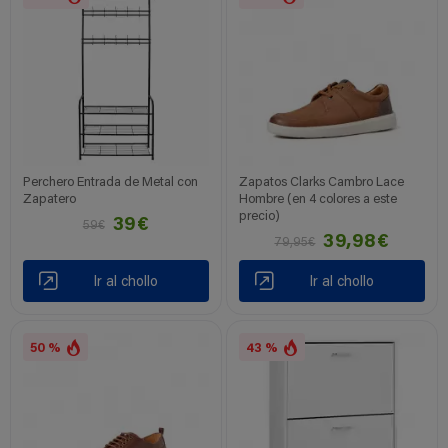
Perchero Entrada de Metal con
Zapatos Clarks Cambro Lace
Zapatero
Hombre (en 4 colores a este
precio)
39€
59€
39,98€
79,95€
Ir al chollo
Ir al chollo
50 %
43 %