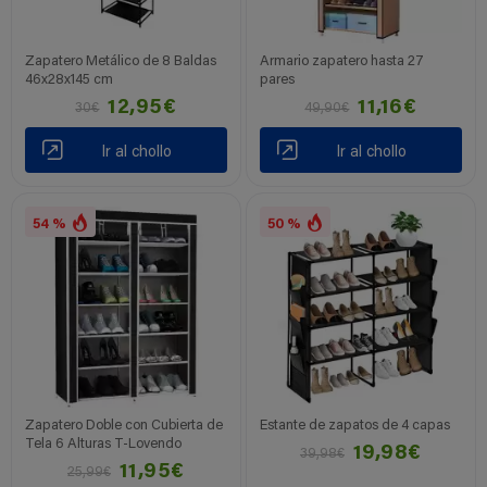
Zapatero Metálico de 8 Baldas
Armario zapatero hasta 27
46x28x145 cm
pares
12,95€
11,16€
30€
49,90€
Ir al chollo
Ir al chollo
54 %
50 %
Zapatero Doble con Cubierta de
Estante de zapatos de 4 capas
Tela 6 Alturas T-Lovendo
19,98€
39,98€
11,95€
25,99€