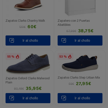
Zapatos Clarks Chantry Walk
Zapatero con 2 Puertas
Abatibles
60€
120€
38,75€
67,99€
Ir al chollo
Ir al chollo
55 %
53 %
Zapatos Clarks Step Urban Mix
Zapatos Oxford Clarks Malwood
Plain
27,95€
59€
35,95€
80,48€
Ir al chollo
Ir al chollo