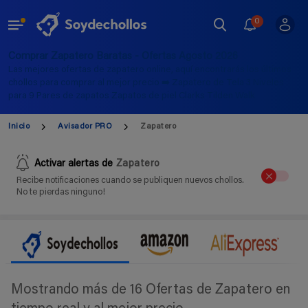
0
Comprar Zapatero Baratas - Ofertas Agosto 2026
Las mejores ofertas de zapatero online, aquí encontrarás los últimos
chollos para comprar al mejor precio ➡️ Zapatero de Tela 3 Niveles
para 9 Pares de zapatos Zapatos de piel Clarks Tilden Walk
Inicio
Avisador PRO
Zapatero
Activar alertas de
Zapatero
Recibe notificaciones cuando se publiquen nuevos chollos.
No te pierdas ninguno!
Mostrando más de 16 Ofertas de Zapatero en