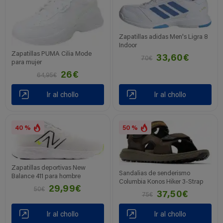
Zapatillas adidas Men's Ligra 8
Indoor
Zapatillas PUMA Cilia Mode
33,60€
70€
para mujer
26€
64,95€
Ir al chollo
Ir al chollo
40 %
50 %
Zapatillas deportivas New
Sandalias de senderismo
Balance 411 para hombre
Columbia Konos Hiker 3-Strap
29,99€
50€
37,50€
75€
Ir al chollo
Ir al chollo