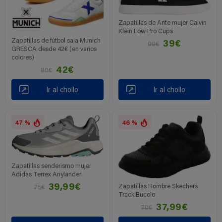
Zapatillas de Ante mujer Calvin
Klein Low Pro Cups
Zapatillas de fútbol sala Munich
39€
99€
GRESCA desde 42€ (en varios
colores)
42€
80€
Ir al chollo
Ir al chollo
47 %
46 %
Zapatillas senderismo mujer
Adidas Terrex Anylander
39,99€
Zapatillas Hombre Skechers
75€
Track Bucolo
37,99€
70€