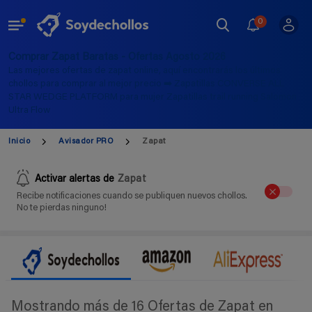
0
Comprar Zapat Baratas - Ofertas Agosto 2026
Las mejores ofertas de zapat online, aquí encontrarás los últimos
chollos para comprar al mejor precio ➡️ Zapatillas CONVERSE ALL
STAR WEDGE PLATFORM para mujer Zapatillas trail running Salomon
Ultra Flow
Inicio
Avisador PRO
Zapat
Activar alertas de
Zapat
Recibe notificaciones cuando se publiquen nuevos chollos.
No te pierdas ninguno!
Mostrando más de 16 Ofertas de Zapat en