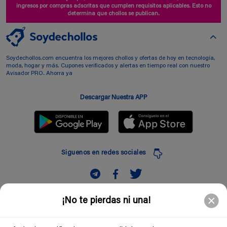
ingresos por compras adscritas que cumplen requisitos aplicables. Esto no
determina que chollos se publican.
Soydechollos.com encuentra los mejores chollos y ofertas de hoy en tecnología,
moda, hogar y más. Cupones verificados y alertas en tiempo real con nuestro
Avisador PRO. Ahorra ya
Descargar Nuestra APP
Siguenos en redes sociales
Suscribir
¡No te pierdas ni una!
Introduciendo mi correo electronico acepto la politica de privacidad y doy mi
consentimiento a recibir comerciales a traves de mi e-mail