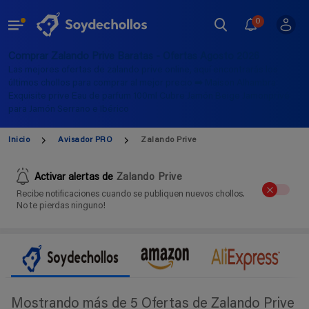
0
Comprar Zalando Prive Baratas - Ofertas Agosto 2026
Las mejores ofertas de zalando prive online, aquí encontrarás los
últimos chollos para comprar al mejor precio ➡️ Maison Alhambra
Exquisite prive Eau de parfum 100ml Cubre Jamón Beige Jamonprivé
para Jamón Serrano e Ibérico
Inicio
Avisador PRO
Zalando Prive
Activar alertas de
Zalando Prive
Recibe notificaciones cuando se publiquen nuevos chollos.
No te pierdas ninguno!
Mostrando más de 5 Ofertas de Zalando Prive