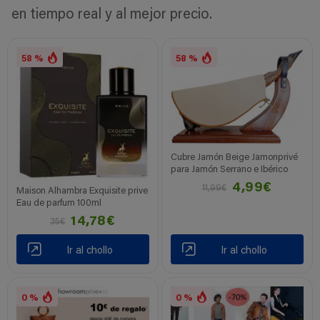
en tiempo real y al mejor precio.
58 %
58 %
Cubre Jamón Beige Jamonprivé
para Jamón Serrano e Ibérico
4,99€
11,99€
Maison Alhambra Exquisite prive
Eau de parfum 100ml
14,78€
35€
Ir al chollo
Ir al chollo
0 %
0 %