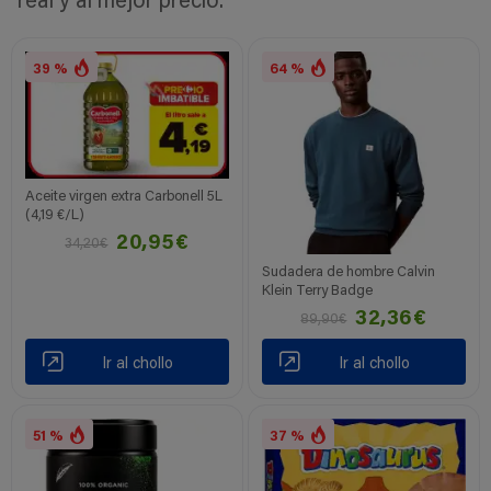
real y al mejor precio.
39 %
64 %
Aceite virgen extra Carbonell 5L
(4,19 €/L)
20,95€
34,20€
Sudadera de hombre Calvin
Klein Terry Badge
32,36€
89,90€
Ir al chollo
Ir al chollo
51 %
37 %