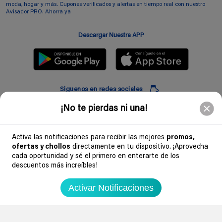
moda, hogar y más. Cupones verificados y alertas en tiempo real con nuestro
Avisador PRO. Ahorra ya
Descargar Nuestra APP
Siguenos en redes sociales
¡No te pierdas ni una!
Suscribir
Activa las notificaciones para recibir las mejores
promos,
ofertas y chollos
directamente en tu dispositivo. ¡Aprovecha
Introduciendo mi correo electronico acepto la politica de privacidad y doy mi
cada oportunidad y sé el primero en enterarte de los
consentimiento a recibir comerciales a traves de mi e-mail
descuentos más increíbles!
Comunidad
Activar Notificaciones
Legal
Soydechollos 2026 - Todos los derechos reservados