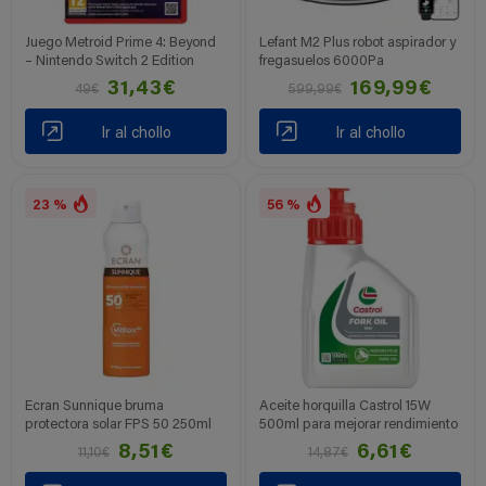
Juego Metroid Prime 4: Beyond
Lefant M2 Plus robot aspirador y
– Nintendo Switch 2 Edition
fregasuelos 6000Pa
31,43€
169,99€
49€
599,99€
Ir al chollo
Ir al chollo
23 %
56 %
Ecran Sunnique bruma
Aceite horquilla Castrol 15W
protectora solar FPS 50 250ml
500ml para mejorar rendimiento
8,51€
6,61€
11,10€
14,87€