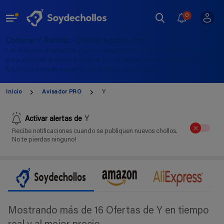
0
Comprar Y Baratas - Ofertas Agosto 2026
Las mejores ofertas de y online, aquí encontrarás los últimos chollos
para comprar al mejor precio ➡️ Aceite virgen extra Carbonell 5L (4,19
€/L) Sudadera de hombre Calvin Klein Terry Badge
Inicio
Avisador PRO
Y
Activar alertas de
Y
Recibe notificaciones cuando se publiquen nuevos chollos.
No te pierdas ninguno!
Mostrando más de 16 Ofertas de Y en tiempo