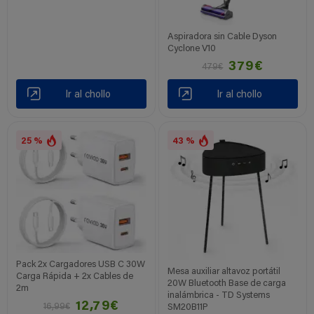
Aspiradora sin Cable Dyson
Cyclone V10
379€
479€
Ir al chollo
Ir al chollo
25 %
43 %
Pack 2x Cargadores USB C 30W
Mesa auxiliar altavoz portátil
Carga Rápida + 2x Cables de
20W Bluetooth Base de carga
2m
inalámbrica - TD Systems
12,79€
16,99€
SM20B11P