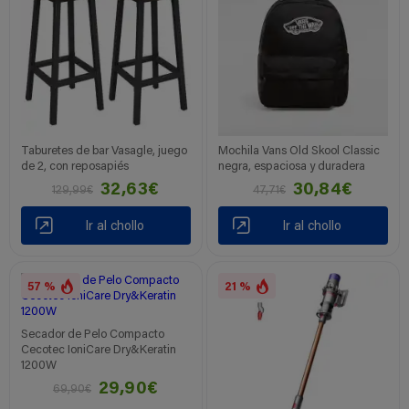
Taburetes de bar Vasagle, juego
Mochila Vans Old Skool Classic
de 2, con reposapiés
negra, espaciosa y duradera
32,63€
30,84€
129,99€
47,71€
Ir al chollo
Ir al chollo
57 %
21 %
Secador de Pelo Compacto
Cecotec IoniCare Dry&Keratin
1200W
29,90€
69,90€