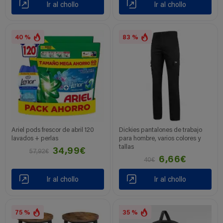
Ir al chollo
Ir al chollo
40 %
83 %
Ariel pods frescor de abril 120
Dickies pantalones de trabajo
lavados + perlas
para hombre, varios colores y
tallas
34,99€
57,92€
6,66€
40€
Ir al chollo
Ir al chollo
75 %
35 %