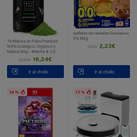
Galletas de cereales Dinosaurus
0% 185g
Té Matcha en Polvo Premium
2,23€
3,55€
100% Ecológico, Orgánico y
Natural 80g – Matcha & CO
16,24€
32,95€
Ir al chollo
Ir al chollo
36 %
72 %