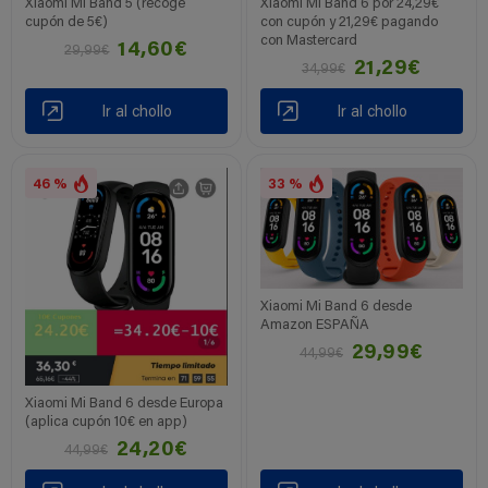
Xiaomi Mi Band 5 (recoge
Xiaomi Mi Band 6 por 24,29€
cupón de 5€)
con cupón y 21,29€ pagando
con Mastercard
14,60€
29,99€
21,29€
34,99€
Ir al chollo
Ir al chollo
46 %
33 %
Xiaomi Mi Band 6 desde
Amazon ESPAÑA
29,99€
44,99€
Xiaomi Mi Band 6 desde Europa
(aplica cupón 10€ en app)
24,20€
44,99€