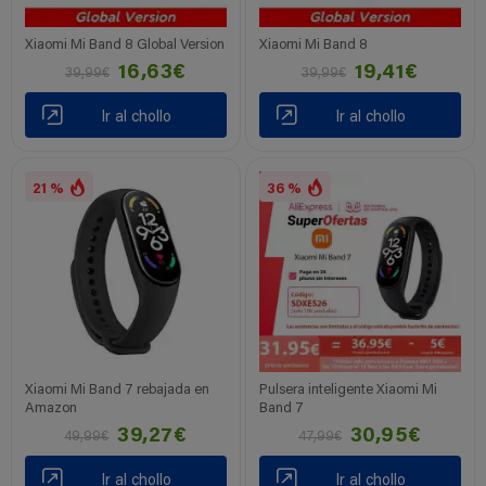
Xiaomi Mi Band 8 Global Version
Xiaomi Mi Band 8
16,63€
19,41€
39,99€
39,99€
Ir al chollo
Ir al chollo
21 %
36 %
Xiaomi Mi Band 7 rebajada en
Pulsera inteligente Xiaomi Mi
Amazon
Band 7
39,27€
30,95€
49,99€
47,99€
Ir al chollo
Ir al chollo