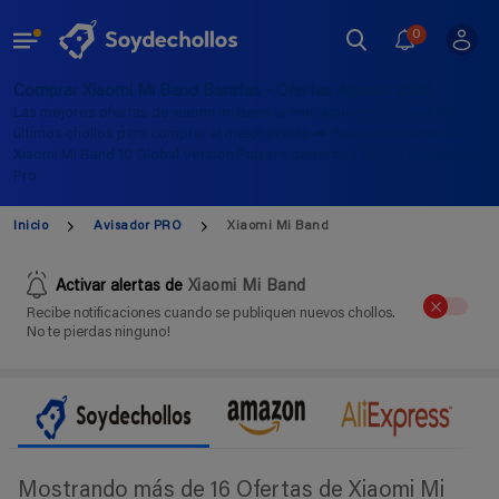
0
Comprar Xiaomi Mi Band Baratas - Ofertas Agosto 2026
Las mejores ofertas de xiaomi mi band online, aquí encontrarás los
últimos chollos para comprar al mejor precio ➡️ Pulsera inteligente
Xiaomi Mi Band 10 Global Version Pulsera deportiva Xiaomi Mi Band 9
Pro
Inicio
Avisador PRO
Xiaomi Mi Band
Activar alertas de
Xiaomi Mi Band
Recibe notificaciones cuando se publiquen nuevos chollos.
No te pierdas ninguno!
Mostrando más de 16 Ofertas de Xiaomi Mi