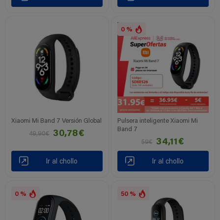
0 %
Xiaomi Mi Band 7 Versión Global
Pulsera inteligente Xiaomi Mi
Band 7
30,78€
49,90€
34,11€
59€
Ir al chollo
Ir al chollo
0 %
50 %