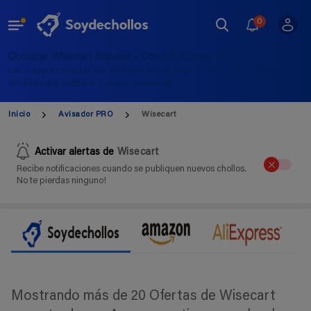
0
Comprar Wisecart Baratas - Ofertas Agosto 2026
Las mejores ofertas de wisecart online, aquí encontrarás los últimos
chollos para comprar al mejor precio ➡️
Inicio
Avisador PRO
Wisecart
Activar alertas de
Wisecart
Recibe notificaciones cuando se publiquen nuevos chollos.
No te pierdas ninguno!
Mostrando más de 20 Ofertas de Wisecart