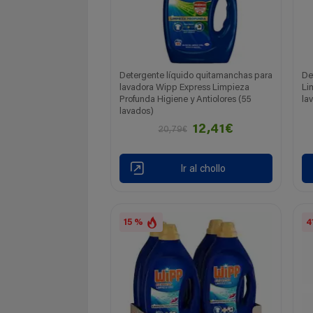
Detergente líquido quitamanchas para
De
lavadora Wipp Express Limpieza
Li
Profunda Higiene y Antiolores (55
la
lavados)
12,41€
20,79€
Ir al chollo
15 %
4