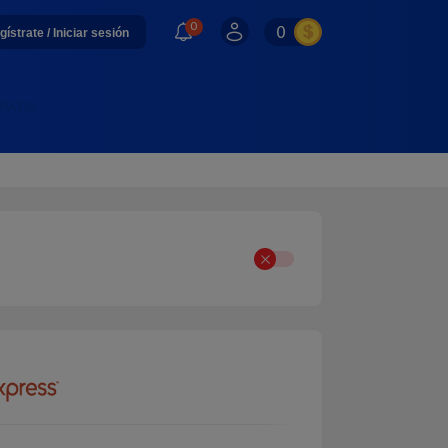
0
0
gístrate / Iniciar sesión
GRATIS