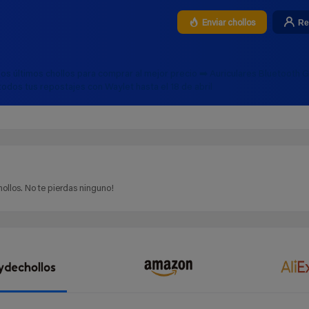
Re
Enviar chollos
los últimos chollos para comprar al mejor precio ➡️ Auriculares Bluetooth 
todos tus repostajes con Waylet hasta el 18 de abril
ollos. No te pierdas ninguno!