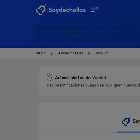
Comprar Waylet Baratas - Ofertas Agosto 2026
Las mejores ofertas de waylet online, aquí encontrarás 
con Travel Club y Waylet 10cts.€/litro de descuento en 
Inicio
Avisador PRO
Waylet
Activar alertas de
Waylet
Recibe notificaciones cuando se publiquen nuevos ch