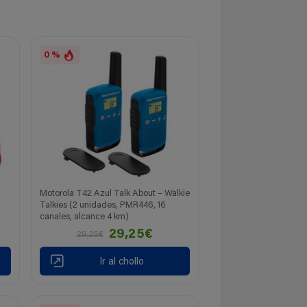
0 %
Motorola T42 Azul Talk About – Walkie
Talkies (2 unidades, PMR446, 16
canales, alcance 4 km)
29,25€
29,25€
Ir al chollo