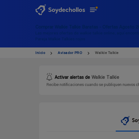
Comprar Walkie Talkie Baratas - Ofertas Agosto 
Las mejores ofertas de walkie talkie online, aquí encont
Pareja Walkie Talkies rojos
Inicio
Avisador PRO
Walkie Talkie
Activar alertas de
Walkie Talkie
Recibe notificaciones cuando se publiquen nuevos ch