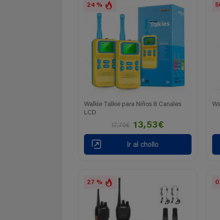
24 %
5
Walkie Talkie para Niños 8 Canales
Wa
LCD
13,53€
17,70€
Ir al chollo
27 %
0