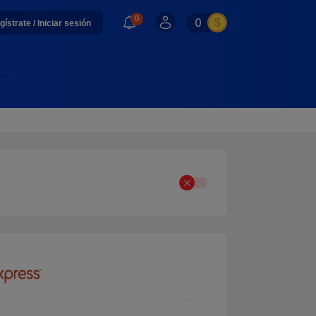
0
0
gístrate / Iniciar sesión
kie