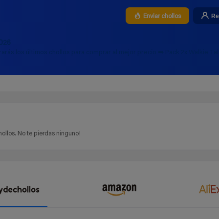
Re
Enviar chollos
2026
rarás los últimos chollos para comprar al mejor precio ➡️ Pack 2x Walkie Tal
ollos. No te pierdas ninguno!