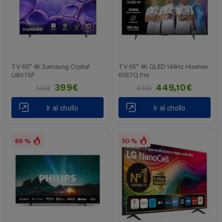
TV 65" 4K Samsung Crystal
TV 65" 4K QLED 144Hz Hisense
U8075F
65E7Q Pro
399€
449,10€
529€
849€
Ir al chollo
Ir al chollo
66 %
50 %