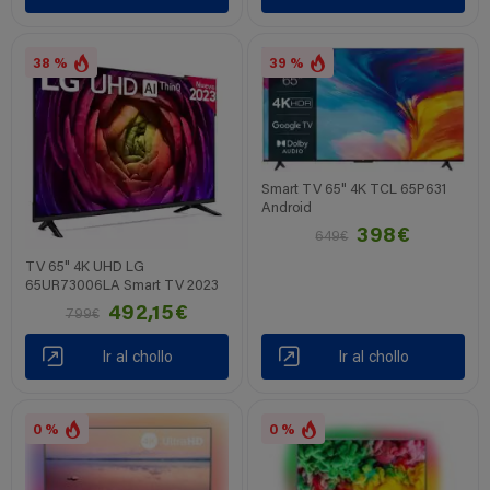
38 %
39 %
Smart TV 65" 4K TCL 65P631
Android
398€
649€
TV 65" 4K UHD LG
65UR73006LA Smart TV 2023
492,15€
799€
Ir al chollo
Ir al chollo
0 %
0 %