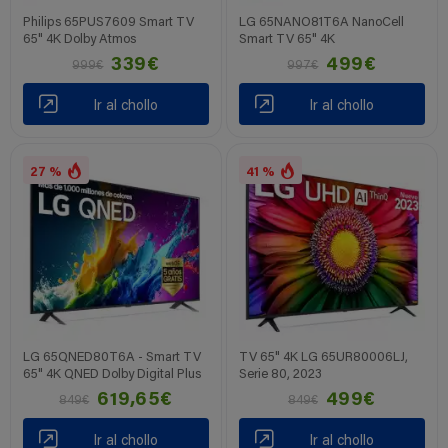
Philips 65PUS7609 Smart TV
LG 65NANO81T6A NanoCell
65" 4K Dolby Atmos
Smart TV 65" 4K
339€
499€
999€
997€
Ir al chollo
Ir al chollo
27 %
41 %
LG 65QNED80T6A - Smart TV
TV 65" 4K LG 65UR80006LJ,
65" 4K QNED Dolby Digital Plus
Serie 80, 2023
619,65€
499€
849€
849€
Ir al chollo
Ir al chollo