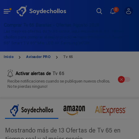
0
Comprar Tv 65 Baratas - Ofertas Agosto 2026
Las mejores ofertas de tv 65 online, aquí encontrarás los últimos
chollos para comprar al mejor precio ➡️ Haier H65S900UX Smart TV
65" Smart TV 65" Mini LED 4K Samsung M72H
Inicio
Avisador PRO
Tv 65
Activar alertas de
Tv 65
Recibe notificaciones cuando se publiquen nuevos chollos.
No te pierdas ninguno!
Mostrando más de 13 Ofertas de Tv 65 en