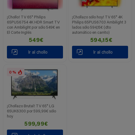
¡Chollo! TV 65" Philips
¡Chollazo sólo hoy! TV 65" 4K
65PUS6754 4K HDR Smart TV
Philips 65PUS6703 Ambilight 3
con Ambilight por sólo 549€ en
lados sólo 594,15€ (dto
El Corte Inglés
automático en carrito)
549€
594,15€
Ir al chollo
Ir al chollo
0 %
¡Chollazo Brutal! TV 65" LG
65UK6300 por 599,99€ sólo
hoy
599,99€