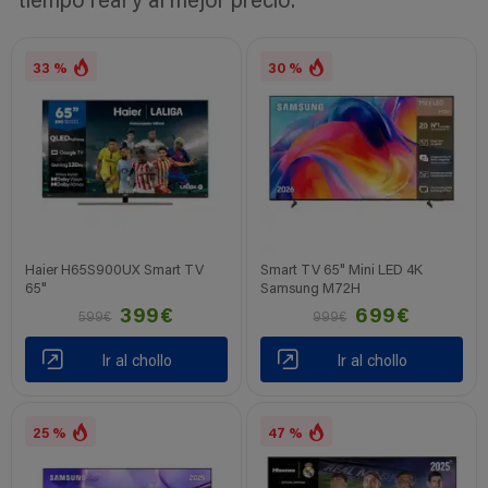
tiempo real y al mejor precio.
33 %
30 %
Haier H65S900UX Smart TV
Smart TV 65" Mini LED 4K
65"
Samsung M72H
399€
699€
599€
999€
Ir al chollo
Ir al chollo
25 %
47 %