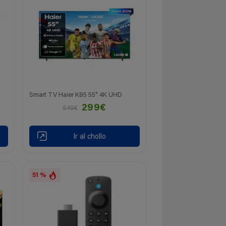
Smart TV Haier K85 55" 4K UHD
299€
549€
Ir al chollo
51 %