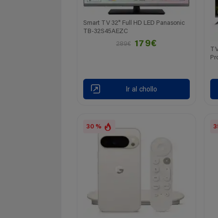
Smart TV 32" Full HD LED Panasonic
TB-32S45AEZC
179€
289€
TV
Pr
Ir al chollo
30 %
3