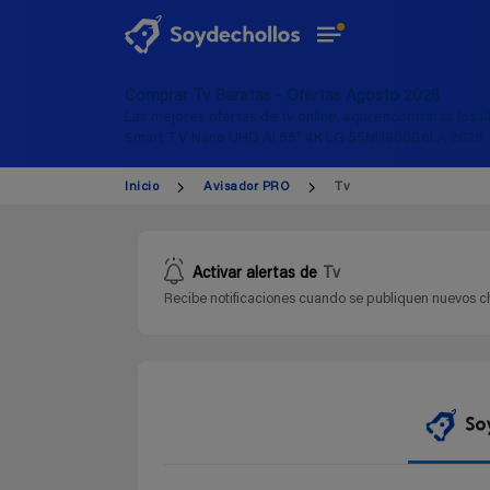
Comprar Tv Baratas - Ofertas Agosto 2026
Las mejores ofertas de tv online, aquí encontrarás los 
Smart TV Nano UHD AI 55" 4K LG 55NU800B6LA 2026
Inicio
Avisador PRO
Tv
Activar alertas de
Tv
Recibe notificaciones cuando se publiquen nuevos ch