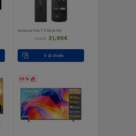
Amazon Fire TV Stick HD
21,99€
44,99€
Ir al chollo
29 %
R