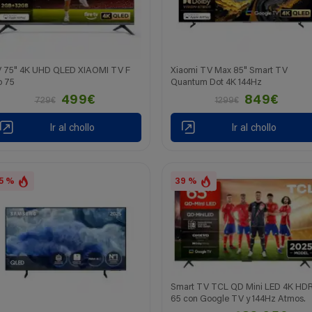
 75" 4K UHD QLED XIAOMI TV F
Xiaomi TV Max 85" Smart TV
o 75
Quantum Dot 4K 144Hz
499€
849€
729€
1299€
Ir al chollo
Ir al chollo
5 %
39 %
Smart TV TCL QD Mini LED 4K HD
65 con Google TV y 144Hz Atmos.