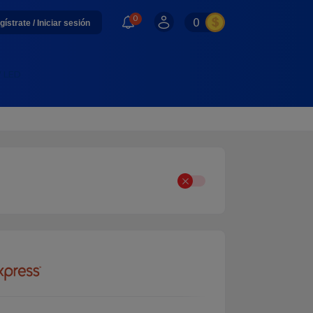
0
0
gístrate / Iniciar sesión
V LED