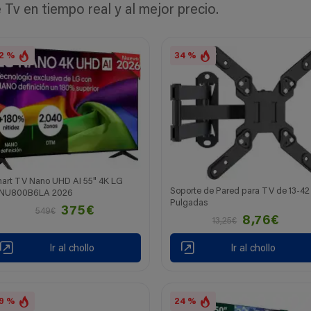
v en tiempo real y al mejor precio.
2 %
34 %
art TV Nano UHD AI 55" 4K LG
Soporte de Pared para TV de 13-42
NU800B6LA 2026
Pulgadas
375€
549€
8,76€
13,25€
Ir al chollo
Ir al chollo
9 %
24 %