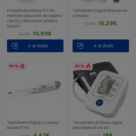
Pulsioxímetro Beurer PO 30 -
Termómetro Digital Infrarrojo sin
medición saturación de oxígeno
Contacto
(SpO2) y frecuencia cardíaca
15,29€
17,99€
(pulso)
19,99€
26,35€
Ir al chollo
Ir al chollo
56 %
60 %
Termómetro Digital y Corporal
Tensiómetro de Brazo digital
Beurer FT09
A&D Medical UA-611
4,43€
18€
9,99€
44,95€