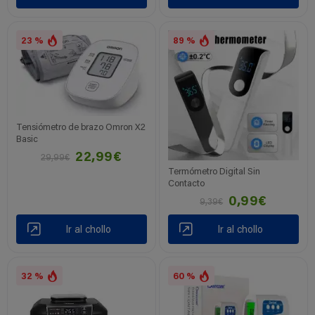
23 %
89 %
Tensiómetro de brazo Omron X2
Basic
22,99€
29,99€
Termómetro Digital Sin
Contacto
0,99€
9,39€
Ir al chollo
Ir al chollo
32 %
60 %