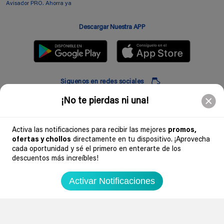
Avisador PRO. Ahorra ya
Descargar Nuestra APP
Siguenos en redes sociales
¡No te pierdas ni una!
Suscribir
Activa las notificaciones para recibir las mejores
promos,
ofertas y chollos
directamente en tu dispositivo. ¡Aprovecha
Introduciendo mi correo electronico acepto la politica de privacidad y doy mi
cada oportunidad y sé el primero en enterarte de los
consentimiento a recibir comerciales a traves de mi e-mail
descuentos más increíbles!
Comunidad
Activar Notificaciones
Legal
Soydechollos 2026 - Todos los derechos reservados