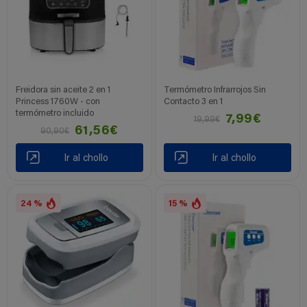
Freidora sin aceite 2 en 1
Termómetro Infrarrojos Sin
Princess 1760W - con
Contacto 3 en 1
termómetro incluido
7,99€
19,99€
61,56€
90,90€
Ir al chollo
Ir al chollo
24 %
15 %