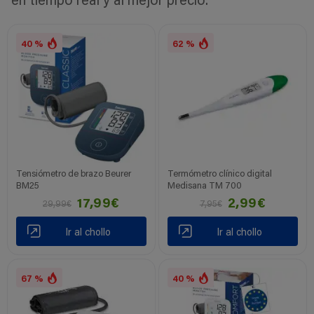
en tiempo real y al mejor precio.
40 %
62 %
Tensiómetro de brazo Beurer
Termómetro clínico digital
BM25
Medisana TM 700
17,99€
2,99€
29,99€
7,95€
Ir al chollo
Ir al chollo
67 %
40 %