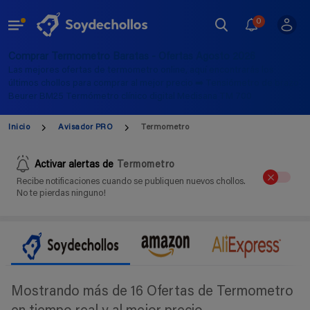
0
Comprar Termometro Baratas - Ofertas Agosto 2026
Las mejores ofertas de termometro online, aquí encontrarás los
últimos chollos para comprar al mejor precio ➡️ Tensiómetro de brazo
Beurer BM25 Termómetro clínico digital Medisana TM 700
Inicio
Avisador PRO
Termometro
Activar alertas de
Termometro
Recibe notificaciones cuando se publiquen nuevos chollos.
No te pierdas ninguno!
Mostrando más de 16 Ofertas de Termometro