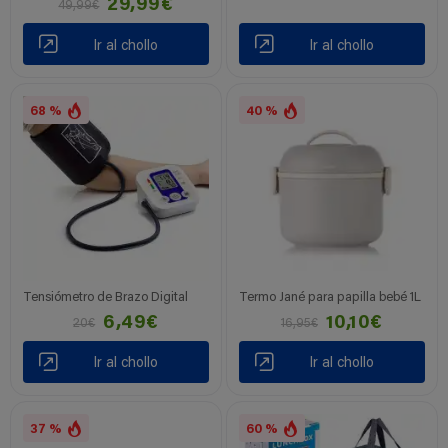
29,99€
49,99€
Ir al chollo
Ir al chollo
68 %
40 %
Tensiómetro de Brazo Digital
Termo Jané para papilla bebé 1L
6,49€
10,10€
20€
16,95€
Ir al chollo
Ir al chollo
37 %
60 %