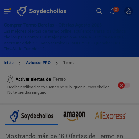
0
Comprar Termo Baratas - Ofertas Agosto 2026
Las mejores ofertas de termo online, aquí encontrarás los últimos
chollos para comprar al mejor precio ➡️ Botella Térmica de Agua
Acero Inoxidable 1L Vaso térmico STANLEY 1913 Quencher H2.0
FlowState Tumbler 1.2L
Inicio
Avisador PRO
Termo
Activar alertas de
Termo
Recibe notificaciones cuando se publiquen nuevos chollos.
No te pierdas ninguno!
Mostrando más de 16 Ofertas de Termo en