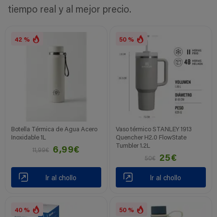
tiempo real y al mejor precio.
42 %
50 %
Botella Térmica de Agua Acero
Vaso térmico STANLEY 1913
Inoxidable 1L
Quencher H2.0 FlowState
Tumbler 1.2L
6,99€
11,99€
25€
50€
Ir al chollo
Ir al chollo
40 %
50 %