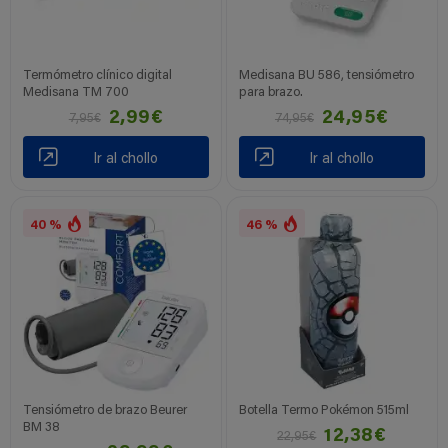
Termómetro clínico digital
Medisana BU 586, tensiómetro
Medisana TM 700
para brazo.
2,99€
24,95€
7,95€
74,95€
Ir al chollo
Ir al chollo
40 %
46 %
Tensiómetro de brazo Beurer
Botella Termo Pokémon 515ml
BM 38
12,38€
22,95€