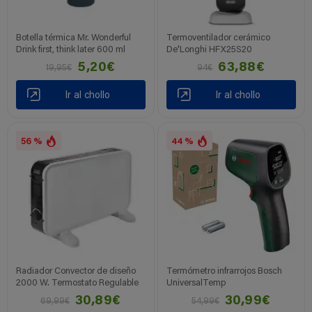
Botella térmica Mr. Wonderful
Termoventilador cerámico
Drink first, think later 600 ml
De'Longhi HFX25S20
5,20€
63,88€
19,95€
94€
Ir al chollo
Ir al chollo
56 %
44 %
Radiador Convector de diseño
Termómetro infrarrojos Bosch
2000 W. Termostato Regulable
UniversalTemp
30,89€
30,99€
69,99€
54,99€