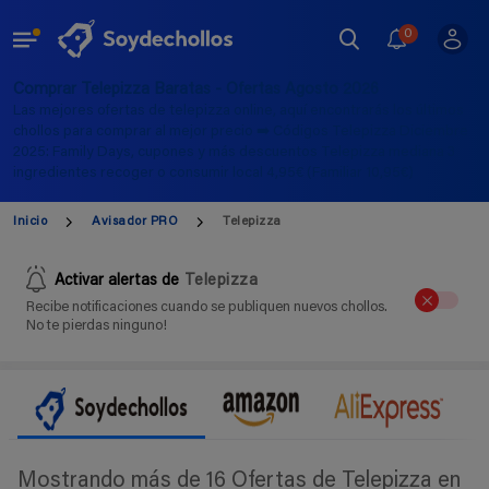
0
Comprar Telepizza Baratas - Ofertas Agosto 2026
Las mejores ofertas de telepizza online, aquí encontrarás los últimos
chollos para comprar al mejor precio ➡️ Códigos Telepizza Diciembre
2025: Family Days, cupones y más descuentos Telepizza mediana 3
ingredientes recoger o consumir local 4,95€ (Familiar 10,95€)
Inicio
Avisador PRO
Telepizza
Activar alertas de
Telepizza
Recibe notificaciones cuando se publiquen nuevos chollos.
No te pierdas ninguno!
Mostrando más de 16 Ofertas de Telepizza en