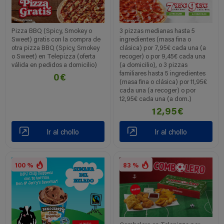
Pizza BBQ (Spicy, Smokey o
3 pizzas medianas hasta 5
Sweet) gratis con la compra de
ingredientes (masa fina o
otra pizza BBQ (Spicy, Smokey
clásica) por 7,95€ cada una (a
o Sweet) en Telepizza (oferta
recoger) o por 9,45€ cada una
válida en pedidos a domicilio)
(a domicilio), o 3 pizzas
familiares hasta 5 ingredientes
0€
(masa fina o clásica) por 11,95€
cada una (a recoger) o por
12,95€ cada una (a dom.)
12,95€
Ir al chollo
Ir al chollo
100 %
83 %