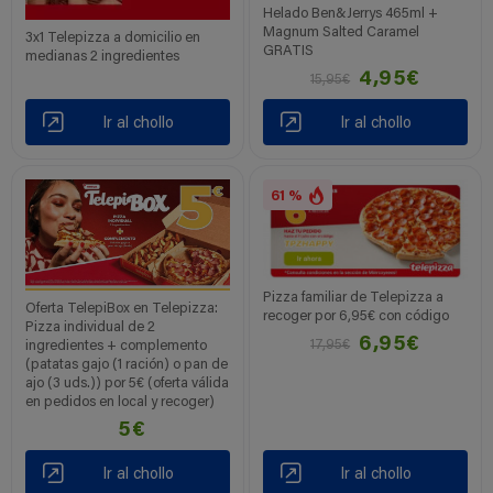
Helado Ben&Jerrys 465ml +
Magnum Salted Caramel
3x1 Telepizza a domicilio en
GRATIS
medianas 2 ingredientes
4,95€
15,95€
Ir al chollo
Ir al chollo
61 %
Pizza familiar de Telepizza a
Oferta TelepiBox en Telepizza:
recoger por 6,95€ con código
Pizza individual de 2
6,95€
17,95€
ingredientes + complemento
(patatas gajo (1 ración) o pan de
ajo (3 uds.)) por 5€ (oferta válida
en pedidos en local y recoger)
5€
Ir al chollo
Ir al chollo