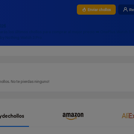
Re
Enviar chollos
026
rarás los últimos chollos para comprar al mejor precio ➡️ OnePlus Watch 3
 by Nothing Watch 3 Pro
ollos. No te pierdas ninguno!