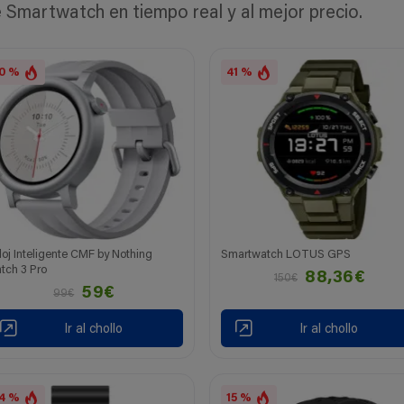
Smartwatch en tiempo real y al mejor precio.
0 %
41 %
loj Inteligente CMF by Nothing
Smartwatch LOTUS GPS
tch 3 Pro
88,36€
150€
59€
99€
Ir al chollo
Ir al chollo
4 %
15 %