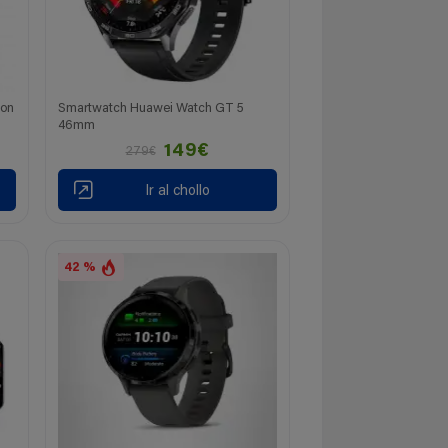
con
Smartwatch Huawei Watch GT 5
46mm
149€
279€
Ir al chollo
42 %