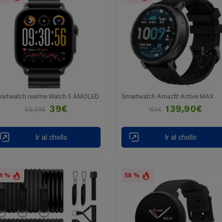
artwatch realme Watch 5 AMOLED
Smartwatch Amazfit Active MAX
39€
139,90€
69,99€
165€
Ir al chollo
Ir al chollo
4 %
58 %