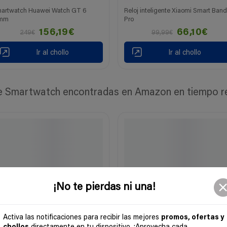
artwatch Huawei Watch GT 6
Reloj inteligente Xiaomi Smart Band
1mm
Pro
156,19€
66,10€
249€
99,99€
Ir al chollo
Ir al chollo
 Smartwatch encontradas en Amazon en tiempo real
¡No te pierdas ni una!
Activa las notificaciones para recibir las mejores
promos, ofertas y