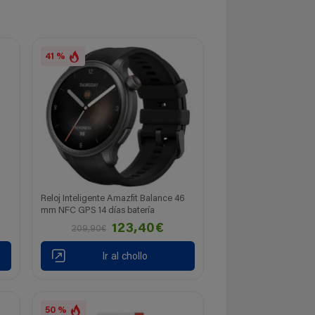
41 %
Reloj Inteligente Amazfit Balance 46
mm NFC GPS 14 días batería
123,40€
209,90€
Ir al chollo
50 %