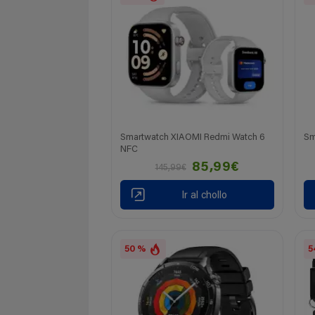
Smartwatch XIAOMI Redmi Watch 6
Sm
NFC
85,99€
145,99€
Ir al chollo
50 %
5