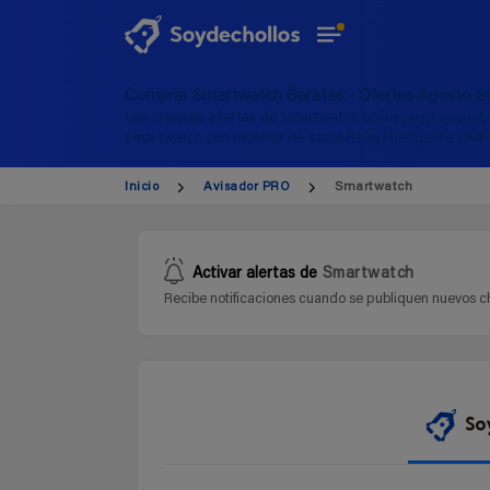
Comprar Smartwatch Baratas - Ofertas Agosto 2
Las mejores ofertas de smartwatch online, aquí encont
smartwatch con monitor de salud Reloj Inteligente CMF
Inicio
Avisador PRO
Smartwatch
Activar alertas de
Smartwatch
Recibe notificaciones cuando se publiquen nuevos ch