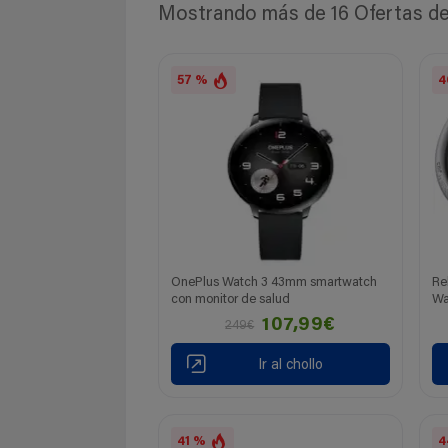
Mostrando más de 16 Ofertas de 
57 %
4
OnePlus Watch 3 43mm smartwatch
Re
con monitor de salud
Wa
107,99€
249€
Ir al chollo
41 %
4