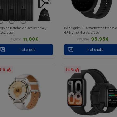
ego de Bandas de Resistencia y
Polar Ignite 2 - Smartwatch fitness 
sculación
GPS y monitor cardíaco
11,80€
95,95€
25,90€
229,99€
Ir al chollo
Ir al chollo
7 %
34 %