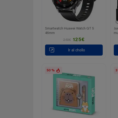
Smartwatch Huawei Watch GT 5
Ju
46mm
mu
125€
249€
Ir al chollo
50 %
3