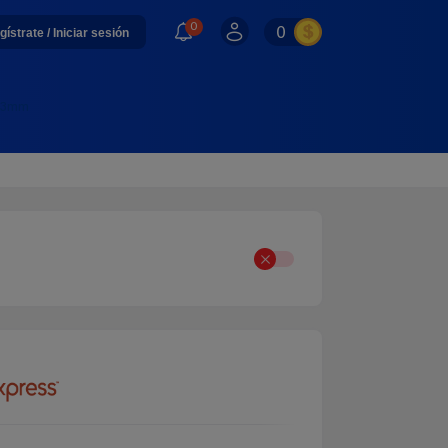
0
0
gístrate / Iniciar sesión
 43mm