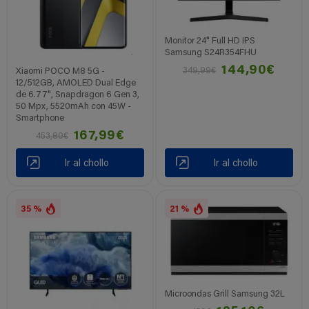
Monitor 24" Full HD IPS
Samsung S24R354FHU
144,90€
349,99€
Xiaomi POCO M8 5G -
12/512GB, AMOLED Dual Edge
de 6.77", Snapdragon 6 Gen 3,
50 Mpx, 5520mAh con 45W -
Smartphone
167,99€
453,80€
Ir al chollo
Ir al chollo
35 %
21 %
Microondas Grill Samsung 32L