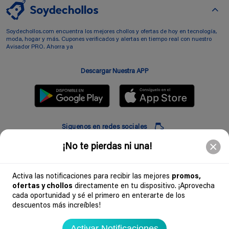
Soydechollos.com encuentra los mejores chollos y ofertas de hoy en tecnología,
moda, hogar y más. Cupones verificados y alertas en tiempo real con nuestro
Avisador PRO. Ahorra ya
Descargar Nuestra APP
Siguenos en redes sociales
¡No te pierdas ni una!
Suscribir
Activa las notificaciones para recibir las mejores
promos,
ofertas y chollos
directamente en tu dispositivo. ¡Aprovecha
Introduciendo mi correo electronico acepto la politica de privacidad y doy mi
cada oportunidad y sé el primero en enterarte de los
consentimiento a recibir comerciales a traves de mi e-mail
descuentos más increíbles!
Comunidad
Activar Notificaciones