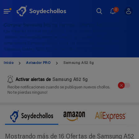
0
Comprar Samsung A52 5g Baratas - Ofertas Agosto 2026
Las mejores ofertas de samsung a52 5g online, aquí encontrarás los
últimos chollos para comprar al mejor precio ➡️ CHOLLO PRIME!
Smartphone Samsung Galaxy A52s 5G 8/256 GB Smartphone
Samsung Galaxy A52s 5G con Pantalla Infinity-O FHD+
Inicio
Avisador PRO
Samsung A52 5g
Activar alertas de
Samsung A52 5g
Recibe notificaciones cuando se publiquen nuevos chollos.
No te pierdas ninguno!
Mostrando más de 16 Ofertas de Samsung A52