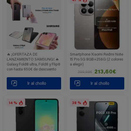
47 %
🔥 ¡OFERTAZA DE
Smartphone Xiaomi Redmi Note
LANZAMIENTO SAMSUNG! 🔥
15 Pro 5G 8GB+256G (2 colores
Galaxy Fold8 ultra, Fold8 y Flip8
a elegir)
con hasta 650€ de descuento
213,60€
399,99€
Ir al chollo
Ir al chollo
14 %
38 %