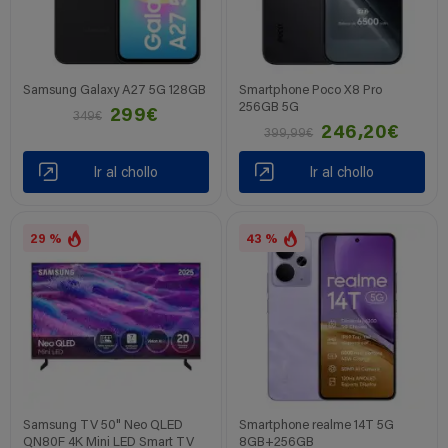
Samsung Galaxy A27 5G 128GB
Smartphone Poco X8 Pro
256GB 5G
299€
349€
246,20€
399,99€
Ir al chollo
Ir al chollo
29 %
43 %
Samsung TV 50" Neo QLED
Smartphone realme 14T 5G
QN80F 4K Mini LED Smart TV
8GB+256GB