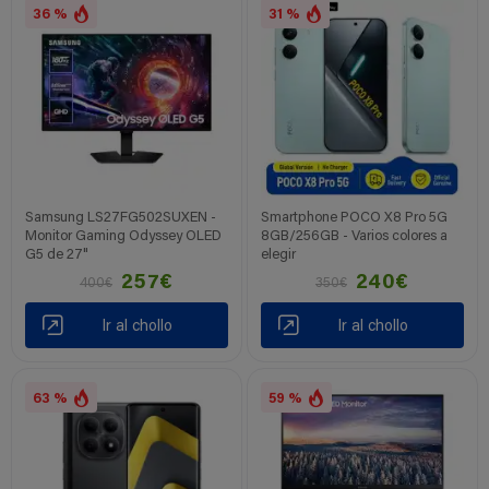
36 %
31 %
Samsung LS27FG502SUXEN -
Smartphone POCO X8 Pro 5G
Monitor Gaming Odyssey OLED
8GB/256GB - Varios colores a
G5 de 27"
elegir
257€
240€
400€
350€
Ir al chollo
Ir al chollo
63 %
59 %