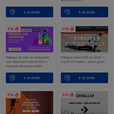
artículos Levi´s
Ir al chollo
Ir al chollo
0 %
0 %
Rebajas de Julio en Aliexpress
Rebajas hasta 50% en VANS +
con ofertones hasta el 60% +
cupón 10% extra + envío gratis
cupones descuento extra
Ir al chollo
Ir al chollo
0 %
0 %