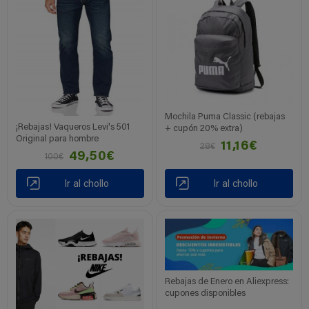
Mochila Puma Classic (rebajas
¡Rebajas! Vaqueros Levi's 501
+ cupón 20% extra)
Original para hombre
11,16€
28€
49,50€
100€
Ir al chollo
Ir al chollo
Rebajas de Enero en Aliexpress:
cupones disponibles