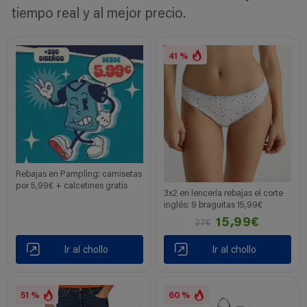
tiempo real y al mejor precio.
41 %
Rebajas en Pampling: camisetas
por 5,99€ + calcetines gratis
3x2 en lencería rebajas el corte
inglés: 9 braguitas 15,99€
15,99€
27€
Ir al chollo
Ir al chollo
51 %
60 %