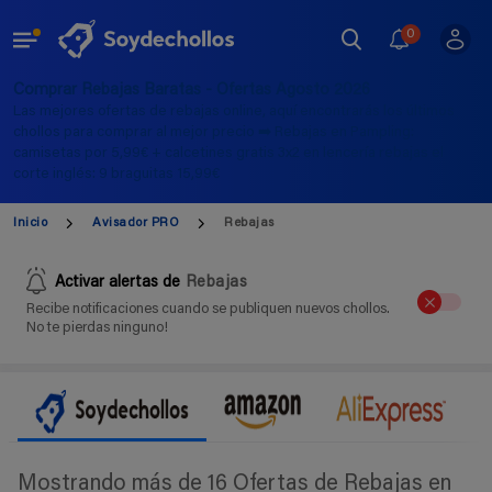
0
Comprar Rebajas Baratas - Ofertas Agosto 2026
Las mejores ofertas de rebajas online, aquí encontrarás los últimos
chollos para comprar al mejor precio ➡️ Rebajas en Pampling:
camisetas por 5,99€ + calcetines gratis 3x2 en lencería rebajas el
corte inglés: 9 braguitas 15,99€
Inicio
Avisador PRO
Rebajas
Activar alertas de
Rebajas
Recibe notificaciones cuando se publiquen nuevos chollos.
No te pierdas ninguno!
Mostrando más de 16 Ofertas de Rebajas en