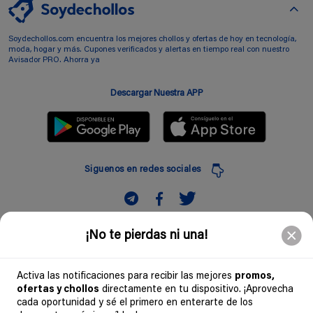
Soydechollos.com encuentra los mejores chollos y ofertas de hoy en tecnología,
moda, hogar y más. Cupones verificados y alertas en tiempo real con nuestro
Avisador PRO. Ahorra ya
Descargar Nuestra APP
Siguenos en redes sociales
Suscribir
¡No te pierdas ni una!
Introduciendo mi correo electronico acepto la politica de privacidad y doy mi
consentimiento a recibir comerciales a traves de mi e-mail
Activa las notificaciones para recibir las mejores
promos,
ofertas y chollos
directamente en tu dispositivo. ¡Aprovecha
Comunidad
cada oportunidad y sé el primero en enterarte de los