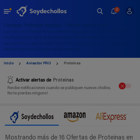
0
Comprar Proteinas Baratas - Ofertas Agosto 2026
Las mejores ofertas de proteinas online, aquí encontrarás los últimos
chollos para comprar al mejor precio ➡️ Preparado alto en proteínas
para tortitas y gofres Bulk 500g Pack 16x40gr barritas de proteínas
double chocolate (20g proteína cada ud)
Inicio
Avisador PRO
Proteinas
Activar alertas de
Proteinas
Recibe notificaciones cuando se publiquen nuevos chollos.
No te pierdas ninguno!
Mostrando más de 16 Ofertas de Proteinas en