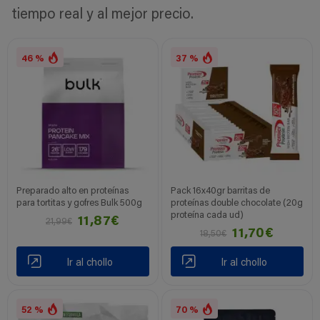
tiempo real y al mejor precio.
46 %
37 %
Preparado alto en proteínas
Pack 16x40gr barritas de
para tortitas y gofres Bulk 500g
proteínas double chocolate (20g
proteína cada ud)
11,87€
21,99€
11,70€
18,50€
Ir al chollo
Ir al chollo
52 %
70 %