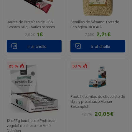
Barrita de Proteínas de HSN
Semillas de Sésamo Tostado
Evobars 60g - Varios sabores
Ecológica BIOGRÁ
1€
2,21€
2,90€
7,35€
Ir al chollo
Ir al chollo
29 %
53 %
Pack 24 barritas de chocolate de
fibra y proteínas biManán
Bekomplett
20,05€
42,71€
12 x 55g barritas de Proteínas
vegetal de chocolate Amfit
Nutrition