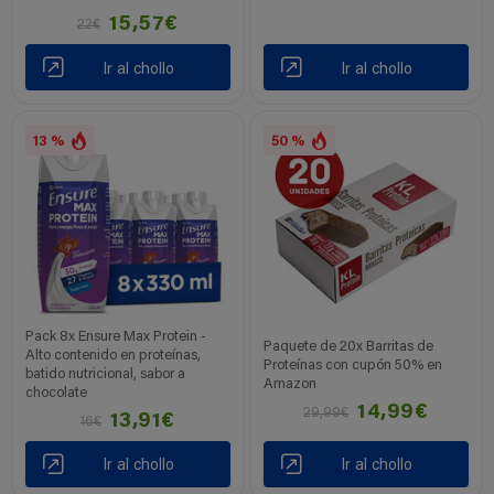
15,57€
22€
Ir al chollo
Ir al chollo
13 %
50 %
Pack 8x Ensure Max Protein -
Paquete de 20x Barritas de
Alto contenido en proteínas,
Proteínas con cupón 50% en
batido nutricional, sabor a
Amazon
chocolate
14,99€
29,99€
13,91€
16€
Ir al chollo
Ir al chollo