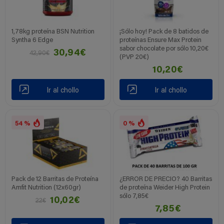
1,78kg proteína BSN Nutrition
¡Sólo hoy! Pack de 8 batidos de
Syntha 6 Edge
proteínas Ensure Max Protein
sabor chocolate por sólo 10,20€
30,94€
42,90€
(PVP 20€)
10,20€
Ir al chollo
Ir al chollo
54 %
0 %
Pack de 12 Barritas de Proteína
¿ERROR DE PRECIO? 40 Barritas
Amfit Nutrition (12x60gr)
de proteína Weider High Protein
sólo 7,85€
10,02€
22€
7,85€