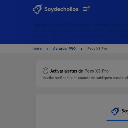
Comprar Poco X3 Pro Baratas - Ofertas Agosto 
Las mejores ofertas de poco x3 pro online, aquí encontr
X3 Pro 8GB 256 GB (en 3 colores) Poco X3 Pro 6GB/12
Inicio
Avisador PRO
Poco X3 Pro
Activar alertas de
Poco X3 Pro
Recibe notificaciones cuando se publiquen nuevos ch