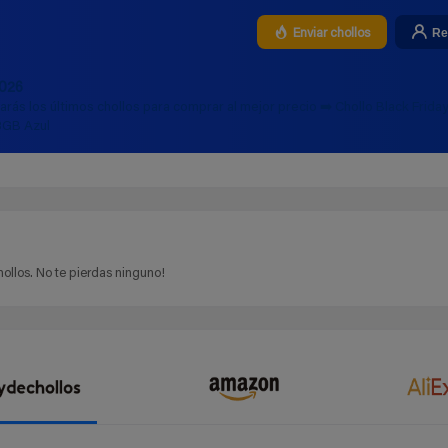
Re
Enviar chollos
2026
arás los últimos chollos para comprar al mejor precio ➡️ Chollo Black Frid
8GB Azul
ollos. No te pierdas ninguno!