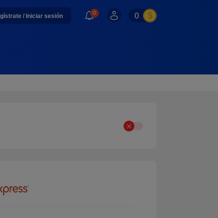
0
0
gístrate / Iniciar sesión
ay! POCO