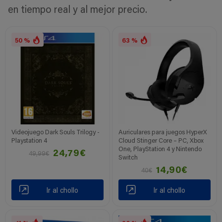
en tiempo real y al mejor precio.
50 %
63 %
Videojuego Dark Souls Trilogy -
Auriculares para juegos HyperX
Playstation 4
Cloud Stinger Core – PC, Xbox
One, PlayStation 4 y Nintendo
24,79€
49,99€
Switch
14,90€
40€
Ir al chollo
Ir al chollo