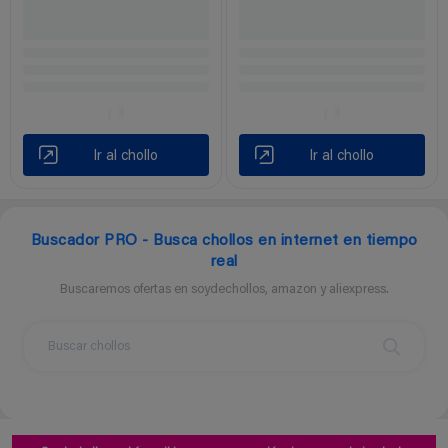
Ir al chollo
Ir al chollo
Buscador PRO - Busca chollos en internet en tiempo
real
Buscaremos ofertas en soydechollos, amazon y aliexpress.