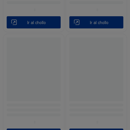
Ir al chollo
Ir al chollo