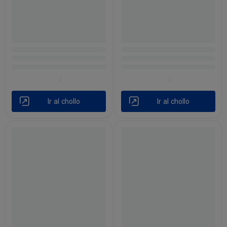
Ir al chollo
Ir al chollo