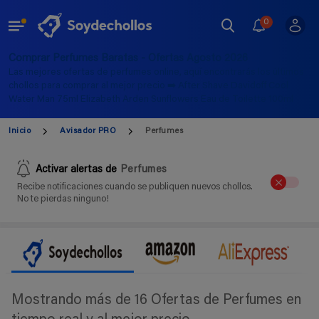
0
Comprar Perfumes Baratas - Ofertas Agosto 2026
Las mejores ofertas de perfumes online, aquí encontrarás los últimos
chollos para comprar al mejor precio ➡️ After Shave Davidoff Cool
Water Man 75ml Elizabeth Arden Sunflowers Eau de Toilette 100ml
Inicio
Avisador PRO
Perfumes
Activar alertas de
Perfumes
Recibe notificaciones cuando se publiquen nuevos chollos.
No te pierdas ninguno!
Mostrando más de 16 Ofertas de Perfumes en