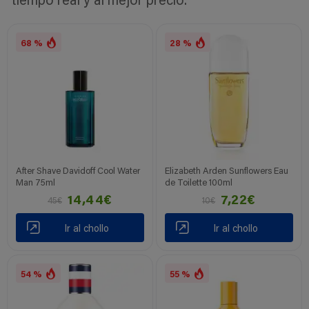
tiempo real y al mejor precio.
68 %
28 %
After Shave Davidoff Cool Water
Elizabeth Arden Sunflowers Eau
Man 75ml
de Toilette 100ml
14,44€
7,22€
45€
10€
Ir al chollo
Ir al chollo
54 %
55 %