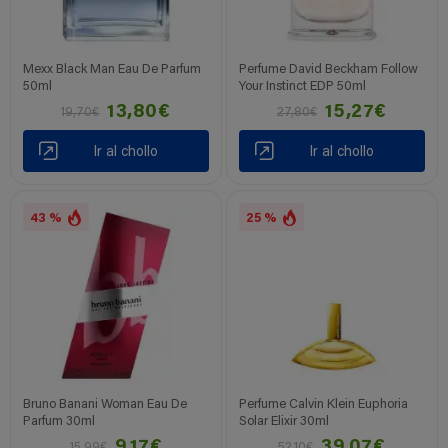
Mexx Black Man Eau De Parfum
Perfume David Beckham Follow
50ml
Your Instinct EDP 50ml
13,80€
15,27€
19,70€
27,80€
Ir al chollo
Ir al chollo
43 %
25 %
Bruno Banani Woman Eau De
Perfume Calvin Klein Euphoria
Parfum 30ml
Solar Elixir 30ml
9,17€
39,07€
15,99€
52,10€