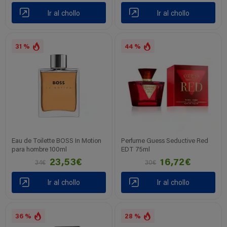
Ir al chollo
Ir al chollo
31 %
44 %
Eau de Toilette BOSS In Motion
Perfume Guess Seductive Red
para hombre 100ml
EDT 75ml
23,53€
16,72€
34€
30€
Ir al chollo
Ir al chollo
36 %
28 %