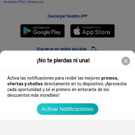
Avisador PRO. Ahorra ya
Descargar Nuestra APP
Siguenos en redes sociales
¡No te pierdas ni una!
Suscribir
Activa las notificaciones para recibir las mejores
promos,
ofertas y chollos
directamente en tu dispositivo. ¡Aprovecha
Introduciendo mi correo electronico acepto la politica de privacidad y doy mi
cada oportunidad y sé el primero en enterarte de los
consentimiento a recibir comerciales a traves de mi e-mail
descuentos más increíbles!
Comunidad
Activar Notificaciones
Legal
Soydechollos 2026 - Todos los derechos reservados