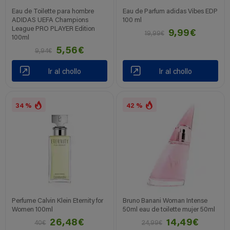
Eau de Toilette para hombre
Eau de Parfum adidas Vibes EDP
ADIDAS UEFA Champions
100 ml
League PRO PLAYER Edition
9,99€
19,99€
100ml
5,56€
9,94€
Ir al chollo
Ir al chollo
34 %
42 %
Perfume Calvin Klein Eternity for
Bruno Banani Woman Intense
Women 100ml
50ml eau de toilette mujer 50ml
26,48€
14,49€
40€
24,99€