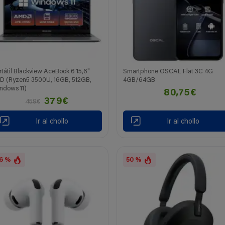
rtátil Blackview AceBook 6 15,6"
Smartphone OSCAL Flat 3C 4G
D (Ryzen5 3500U, 16GB, 512GB,
4GB/64GB
ndows 11)
80,75€
379€
459€
Ir al chollo
Ir al chollo
6 %
50 %