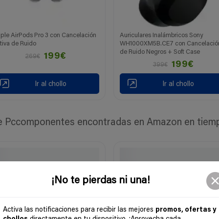
ple AirPods Pro 3 con Cancelación
Auriculares Inalámbricos Sony
tiva de Ruido
WH1000XM5B.CE7 con Cancelació
de Ruido Negros + Soft Case
199€
269€
199€
399€
Ir al chollo
Ir al chollo
 Pccomponentes encontradas en Amazon en tiempo 
¡No te pierdas ni una!
Activa las notificaciones para recibir las mejores
promos, ofertas y