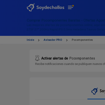
Comprar Pccomponentes Baratas - Ofertas Agos
Las mejores ofertas de pccomponentes online, aquí enc
275F 27" 200Hz Rapid IPS 0.5ms Heladera Taurus Gelato 
Inicio
Avisador PRO
Pccomponentes
Activar alertas de
Pccomponentes
Recibe notificaciones cuando se publiquen nuevos ch