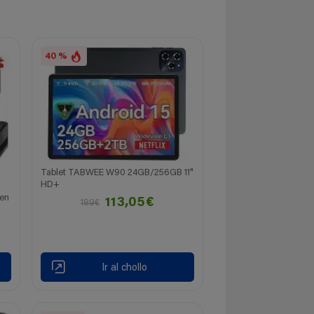
40 %
Tablet TABWEE W90 24GB/256GB 11"
HD+
en
113,05€
189€
Ir al chollo