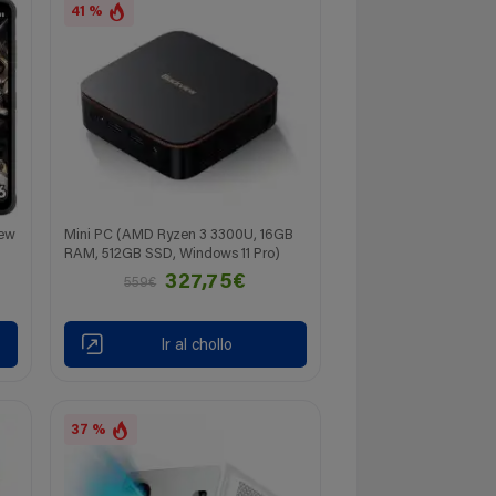
41 %
iew
Mini PC (AMD Ryzen 3 3300U, 16GB
RAM, 512GB SSD, Windows 11 Pro)
327,75€
559€
Ir al chollo
37 %