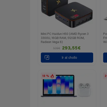
Mini PC Huidun H50 (AMD Ryzen 3
Po
3300U, 16GB RAM, 512GB ROM,
FH
Radeon Vega 6)
Wi
293,55€
539€
Ir al chollo
18 %
2