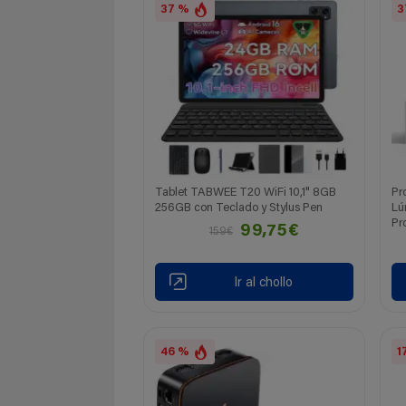
37 %
3
Tablet TABWEE T20 WiFi 10,1" 8GB
Pr
256GB con Teclado y Stylus Pen
Lú
Pr
99,75€
159€
Ir al chollo
46 %
1