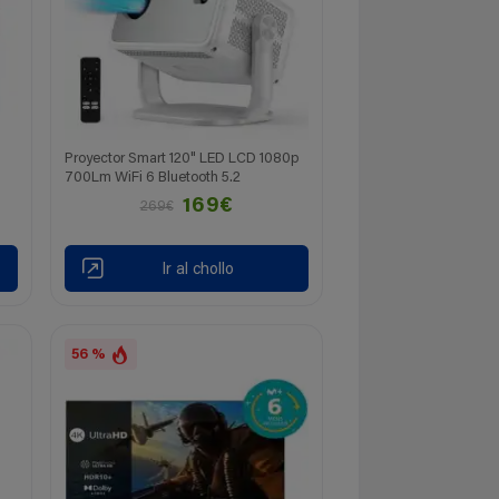
Proyector Smart 120" LED LCD 1080p
700Lm WiFi 6 Bluetooth 5.2
169€
269€
Ir al chollo
56 %