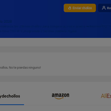
Re
Enviar chollos
to 2026
ontrarás los últimos chollos para comprar al mejor precio ➡️ Monitor MSI
Flow 700 W 9 programas 3 tarrinas pantalla digital
ollos. No te pierdas ninguno!