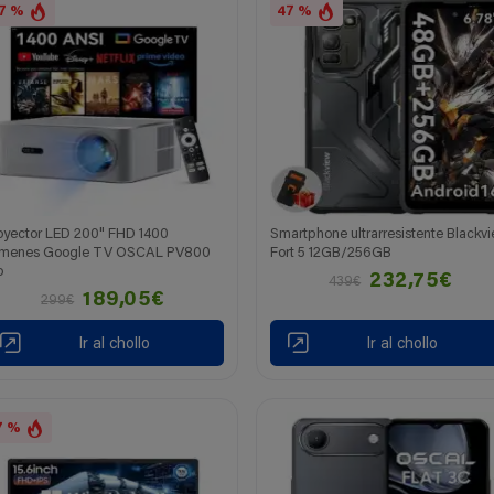
7 %
47 %
oyector LED 200" FHD 1400
Smartphone ultrarresistente Blackv
menes Google TV OSCAL PV800
Fort 5 12GB/256GB
o
232,75€
439€
189,05€
299€
Ir al chollo
Ir al chollo
7 %