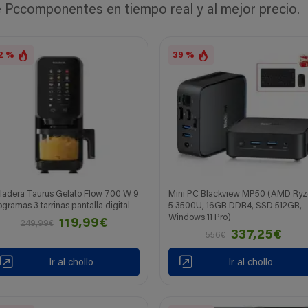
Pccomponentes en tiempo real y al mejor precio.
2 %
39 %
ladera Taurus Gelato Flow 700 W 9
Mini PC Blackview MP50 (AMD Ryz
ogramas 3 tarrinas pantalla digital
5 3500U, 16GB DDR4, SSD 512GB,
Windows 11 Pro)
119,99€
249,99€
337,25€
556€
Ir al chollo
Ir al chollo