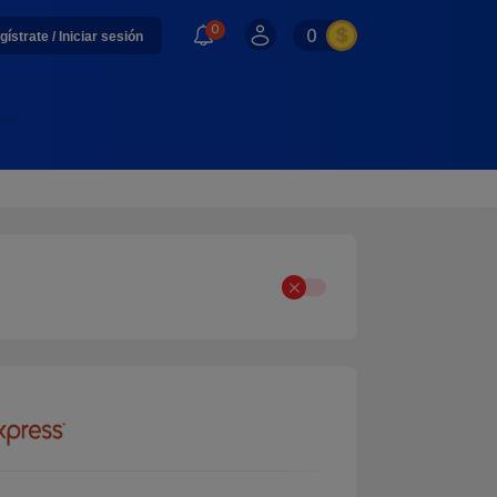
0
0
gístrate / Iniciar sesión
 MAG