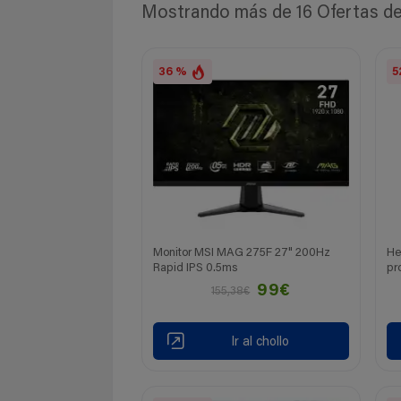
Mostrando más de 16 Ofertas de 
36 %
5
Monitor MSI MAG 275F 27" 200Hz
He
Rapid IPS 0.5ms
pr
99€
155,38€
Ir al chollo