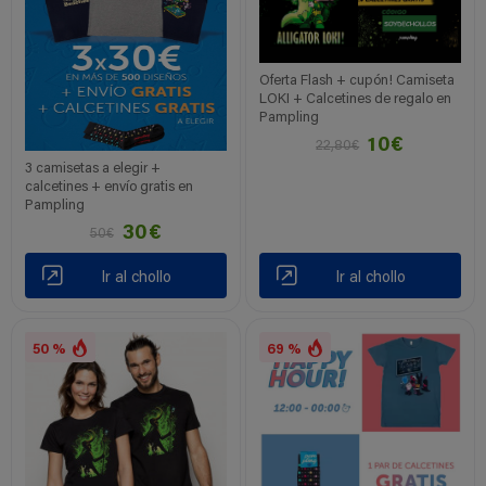
Oferta Flash + cupón! Camiseta
LOKI + Calcetines de regalo en
Pampling
10€
22,80€
3 camisetas a elegir +
calcetines + envío gratis en
Pampling
30€
50€
Ir al chollo
Ir al chollo
50 %
69 %