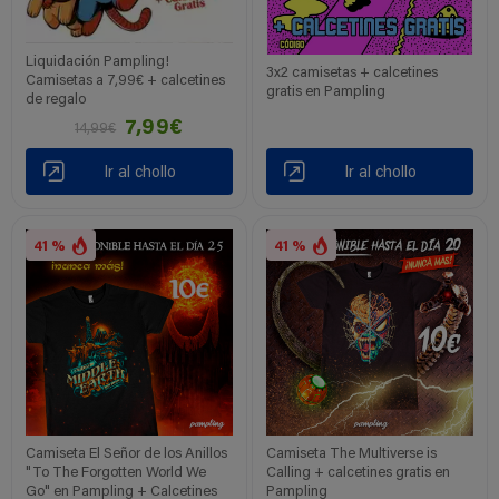
Liquidación Pampling!
3x2 camisetas + calcetines
Camisetas a 7,99€ + calcetines
gratis en Pampling
de regalo
7,99€
14,99€
Ir al chollo
Ir al chollo
41 %
41 %
Camiseta El Señor de los Anillos
Camiseta The Multiverse is
"To The Forgotten World We
Calling + calcetines gratis en
Go" en Pampling + Calcetines
Pampling