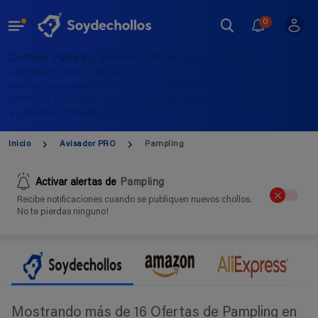
0
Comprar Pampling Baratas - Ofertas Agosto 2026
Las mejores ofertas de pampling online, aquí encontrarás los últimos
chollos para comprar al mejor precio ➡️ Rebajas en Pampling:
camisetas por 5,99€ + calcetines gratis CHOLLAZO! Pack 2 camisetas
+ calcetines Pampling SÓLO 9,90€
Inicio
Avisador PRO
Pampling
Activar alertas de
Pampling
Recibe notificaciones cuando se publiquen nuevos chollos.
No te pierdas ninguno!
Mostrando más de 16 Ofertas de Pampling en