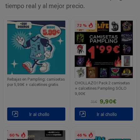
tiempo real y al mejor precio.
72 %
Rebajas en Pampling: camisetas
CHOLLAZO! Pack 2 camisetas
por 5,99€ + calcetines gratis
+ calcetines Pampling SÓLO
9,90€
9,90€
35€
Ir al chollo
Ir al chollo
60 %
46 %