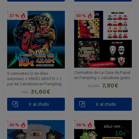
37 %
53 %
Camisetas de La Casa de Papel
6 camisetas (2 de ellas
en Pampling + calcetines gratis
sorpresa) + ENVÍO GRATIS + 1
par de Calcetines en Pampling
7,90€
16,90€
31,60€
50€
Ir al chollo
Ir al chollo
40 %
56 %