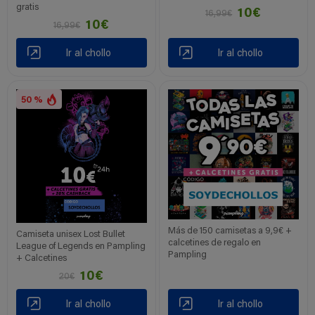
gratis
10€
16,99€
10€
16,99€
Ir al chollo
Ir al chollo
50 %
Más de 150 camisetas a 9,9€ +
Camiseta unisex Lost Bullet
calcetines de regalo en
League of Legends en Pampling
Pampling
+ Calcetines
10€
20€
Ir al chollo
Ir al chollo