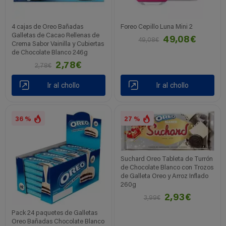
4 cajas de Oreo Bañadas
Foreo Cepillo Luna Mini 2
Galletas de Cacao Rellenas de
49,08€
49,08€
Crema Sabor Vainilla y Cubiertas
de Chocolate Blanco 246g
2,78€
2,78€
Ir al chollo
Ir al chollo
36 %
27 %
Suchard Oreo Tableta de Turrón
de Chocolate Blanco con Trozos
de Galleta Oreo y Arroz Inflado
260g
2,93€
3,99€
Pack 24 paquetes de Galletas
Oreo Bañadas Chocolate Blanco