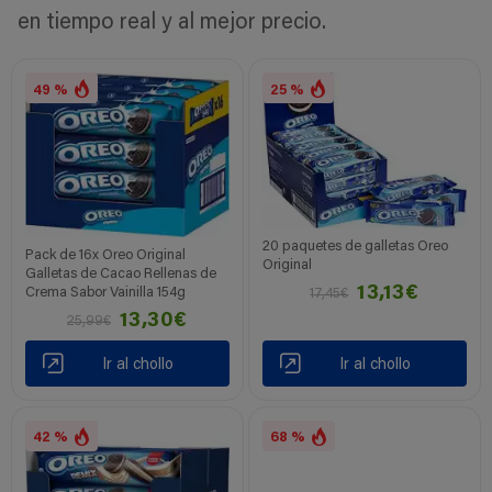
en tiempo real y al mejor precio.
49 %
25 %
20 paquetes de galletas Oreo
Pack de 16x Oreo Original
Original
Galletas de Cacao Rellenas de
13,13€
Crema Sabor Vainilla 154g
17,45€
13,30€
25,99€
Ir al chollo
Ir al chollo
42 %
68 %