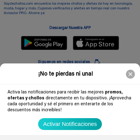
Soydechollos.com encuentra los mejores chollos y ofertas de hoy en tecnología,
moda, hogar y más. Cupones verificados y alertas en tiempo real con nuestro
Avisador PRO. Ahorra ya
Descargar Nuestra APP
Siguenos en redes sociales
¡No te pierdas ni una!
Suscribir
Activa las notificaciones para recibir las mejores
promos,
ofertas y chollos
directamente en tu dispositivo. ¡Aprovecha
Introduciendo mi correo electronico acepto la politica de privacidad y doy mi
cada oportunidad y sé el primero en enterarte de los
consentimiento a recibir comerciales a traves de mi e-mail
descuentos más increíbles!
Comunidad
Activar Notificaciones
Legal