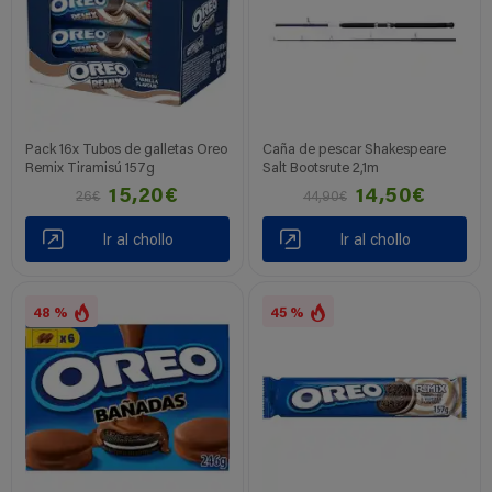
Pack 16x Tubos de galletas Oreo
Caña de pescar Shakespeare
Remix Tiramisú 157g
Salt Bootsrute 2,1m
15,20€
14,50€
26€
44,90€
Ir al chollo
Ir al chollo
48 %
45 %