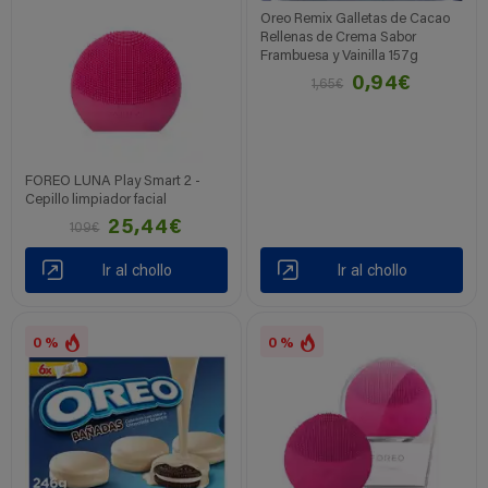
Oreo Remix Galletas de Cacao
Rellenas de Crema Sabor
Frambuesa y Vainilla 157g
0,94€
1,65€
FOREO LUNA Play Smart 2 -
Cepillo limpiador facial
25,44€
109€
Ir al chollo
Ir al chollo
0 %
0 %