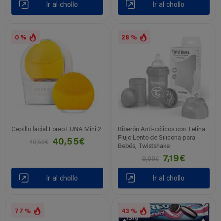
Ir al chollo
Ir al chollo
0 %
28 %
Cepillo facial Foreo LUNA Mini 2
Biberón Anti-cólicos con Tetina
Flujo Lento de Silicona para
40,55€
40,55€
Bebés, Twistshake
7,19€
9,99€
Ir al chollo
Ir al chollo
77 %
43 %