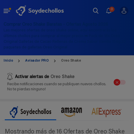
0
Comprar Oreo Shake Baratas - Ofertas Agosto 2026
Las mejores ofertas de oreo shake online, aquí encontrarás los
últimos chollos para comprar al mejor precio ➡️ Pack de 16x Oreo
Original Galletas de Cacao Rellenas de Crema Sabor Vainilla 154g 20
paquetes de galletas Oreo Original
Inicio
Avisador PRO
Oreo Shake
Activar alertas de
Oreo Shake
Recibe notificaciones cuando se publiquen nuevos chollos.
No te pierdas ninguno!
Mostrando más de 16 Ofertas de Oreo Shake