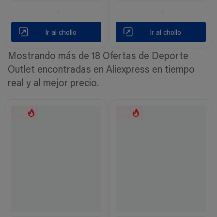
Ir al chollo
Ir al chollo
Mostrando más de 18 Ofertas de Deporte
Outlet encontradas en Aliexpress en tiempo
real y al mejor precio.