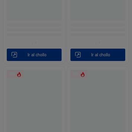
Ir al chollo
Ir al chollo