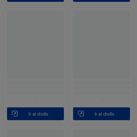
Ir al chollo
Ir al chollo