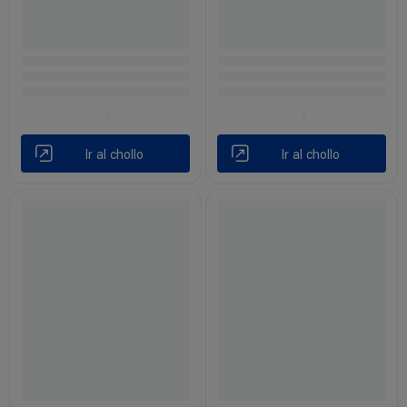
Ir al chollo
Ir al chollo