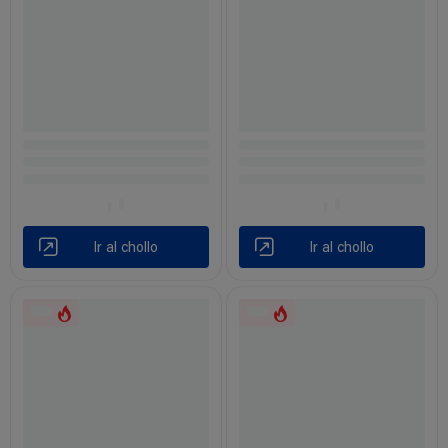
Ir al chollo
Ir al chollo