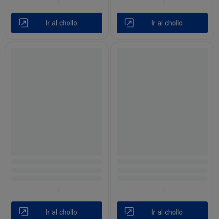
Ir al chollo
Ir al chollo
Ir al chollo
Ir al chollo