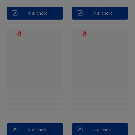
Ir al chollo
Ir al chollo
Ir al chollo
Ir al chollo