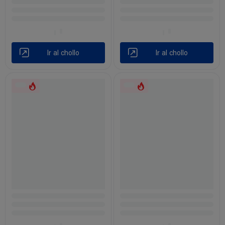
Ir al chollo
Ir al chollo