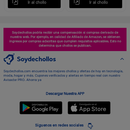
Ir al chollo
Ir al chollo
Soydechollos podría recibir una compensación si compras derivado de
nuestra web. Por ejemplo, en calidad de Afiliado de Amazon, se obtienen
ingresos por compras adscritas que cumplen requisitos aplicables. Esto no
determina que chollos se publican.
Soydechollos.com encuentra los mejores chollos y ofertas de hoy en tecnología,
moda, hogar y más. Cupones verificados y alertas en tiempo real con nuestro
Avisador PRO. Ahorra ya
Descargar Nuestra APP
Siguenos en redes sociales