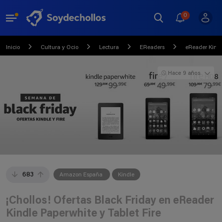
0
Inicio
Cultura y Ocio
Lectura
EReaders
eReader Kind
Hace 9 años
683
Amazon España
Kindle
¡Chollos! Ofertas Black Friday en eReader
Kindle Paperwhite y Tablet Fire