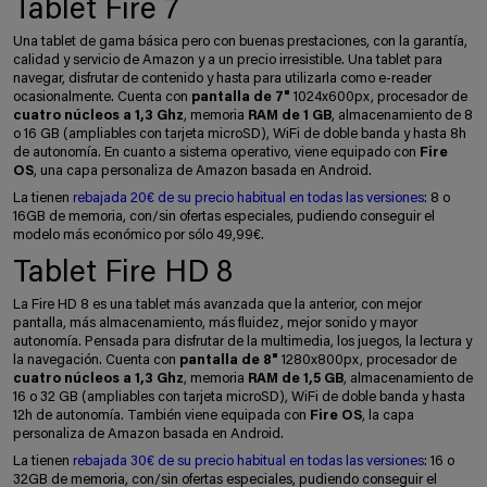
Tablet Fire 7
Una tablet de gama básica pero con buenas prestaciones, con la garantía,
calidad y servicio de Amazon y a un precio irresistible. Una tablet para
navegar, disfrutar de contenido y hasta para utilizarla como e-reader
ocasionalmente. Cuenta con
pantalla de 7"
1024x600px, procesador de
cuatro núcleos a 1,3 Ghz
, memoria
RAM de 1 GB
, almacenamiento de 8
o 16 GB (ampliables con tarjeta microSD), WiFi de doble banda y hasta 8h
de autonomía. En cuanto a sistema operativo, viene equipado con
Fire
OS
, una capa personaliza de Amazon basada en Android.
La tienen
rebajada 20€ de su precio habitual en todas las versiones
: 8 o
16GB de memoria, con/sin ofertas especiales, pudiendo conseguir el
modelo más económico por sólo 49,99€.
Tablet Fire HD 8
La Fire HD 8 es una tablet más avanzada que la anterior, con mejor
pantalla, más almacenamiento, más fluidez, mejor sonido y mayor
autonomía. Pensada para disfrutar de la multimedia, los juegos, la lectura y
la navegación. Cuenta con
pantalla de 8"
1280x800px, procesador de
cuatro núcleos a 1,3 Ghz
, memoria
RAM de 1,5 GB
, almacenamiento de
16 o 32 GB (ampliables con tarjeta microSD), WiFi de doble banda y hasta
12h de autonomía. También viene equipada con
Fire OS
, la capa
personaliza de Amazon basada en Android.
La tienen
rebajada 30€ de su precio habitual en todas las versiones
: 16 o
32GB de memoria, con/sin ofertas especiales, pudiendo conseguir el