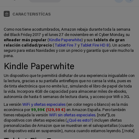
CARACTERISTÍCAS
Como nos tiene acostumbrados, Amazon rebaja durante toda la semana
del Black Friday 2017 y el lunes 27 de noviembre en el Cyber Monday, su
eReader más popular
(
Kindle Paperwhite
) y sus
tablets de gran
relación calidad/precio
(
Tablet Fire 7
y
Tablet Fire HD 8
). Un acierto
seguro para estas Navidades y con un precio y garantía que vale mucho la
pena.
Kindle Paperwhite
Un dispositivo que te permitirá disfrutar de una experiencia inigualable con
la lectura, gracias a su pantalla antireflejos que no cansa la vista, pues es
de tinta electrónica que no emite luz, simulando el libro de papel de toda
la vida. Incorpora 4GB de capacidad para almacenar miles de ebooks,
autonomía de hasta 6 semanas de lectura diaria, y acceso por Wifi o 3G.
La versión
WiFi y ofertas especiales
(en color negro o blanco) es la más
económica por
99,99€
(
129,99 €
)
en Amazon España. Pero también
tienes rebajada la versión
WiFi sin ofertas especiales
. [nota"]Los
dispositivos con ofertas especiales (
¿Qué es esto?
) incluyen ofertas
personalizadas de Amazon que se muestran en el salvapantallas (cuando
el dispositivo está en suspensión), nunca cuando estamos leyendo. [/nota]