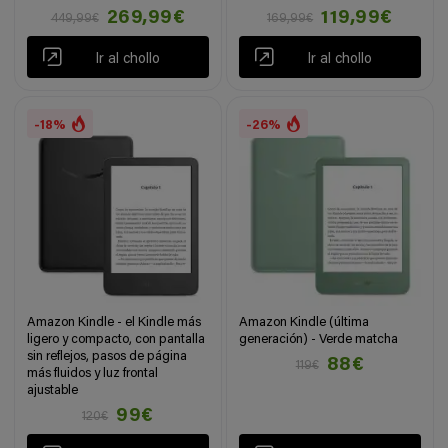
269,99€
119,99€
449,99€
169,99€
Ir al chollo
Ir al chollo
-18%
-26%
Amazon Kindle - el Kindle más
Amazon Kindle (última
ligero y compacto, con pantalla
generación) - Verde matcha
sin reflejos, pasos de página
88€
119€
más fluidos y luz frontal
ajustable
99€
120€