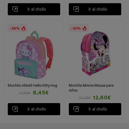
Ir al chollo
Ir al chollo
-66%
-40%
Mochila infantil Hello Kitty Hug
Mochila Minnie Mouse para
niños
8,45€
24,99€
12,60€
20,99€
Ir al chollo
Ir al chollo