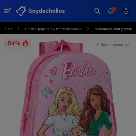
0
Inicio
Oficina, papelería y material escolar
Material escolar y educat
-54%
Hace 4 meses