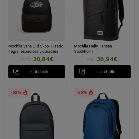
Mochila Vans Old Skool Classic
Mochila Helly Hansen
negra, espaciosa y duradera
Stockholm
30,84€
36,94€
47,71€
80€
Ir al chollo
Ir al chollo
-62%
-35%