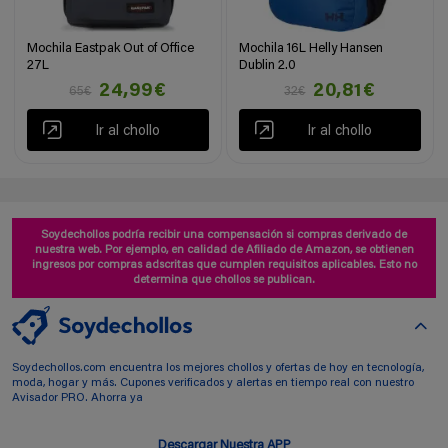
Mochila Eastpak Out of Office
Mochila 16L Helly Hansen
27L
Dublin 2.0
24,99€
20,81€
65€
32€
Ir al chollo
Ir al chollo
Soydechollos podría recibir una compensación si compras derivado de
nuestra web. Por ejemplo, en calidad de Afiliado de Amazon, se obtienen
ingresos por compras adscritas que cumplen requisitos aplicables. Esto no
determina que chollos se publican.
Soydechollos.com encuentra los mejores chollos y ofertas de hoy en tecnología,
moda, hogar y más. Cupones verificados y alertas en tiempo real con nuestro
Avisador PRO. Ahorra ya
Descargar Nuestra APP