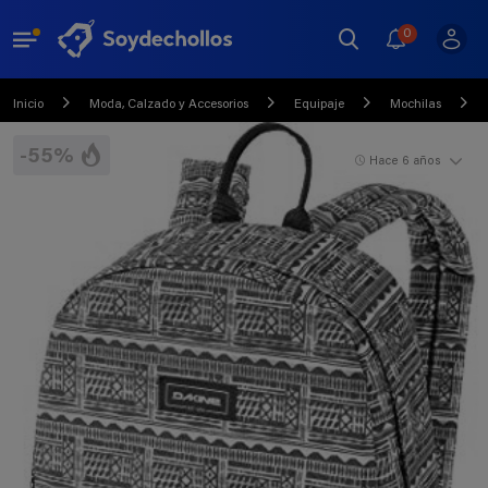
0
Inicio
Moda, Calzado y Accesorios
Equipaje
Mochilas
-55%
Hace 6 años