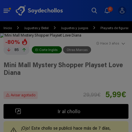
0
Inicio
Juguetes y Bebé
Juguetes y juegos
Playsets de figuras 
-80%
Hace 3 años
85
El Corte Inglés
Otras Marcas
Mini Mall Mystery Shopper Playset Love
Diana
5,99€
29,99€
Avisar agotado
Ir al chollo
¡Ojo! Este chollo se publicó hace más de 7 días,