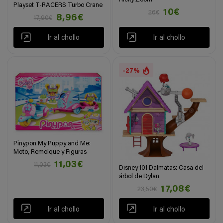
Playset T-RACERS Turbo Crane
10€
26€
8,96€
17,90€
Ir al chollo
Ir al chollo
-27%
Pinypon My Puppy and Me:
Moto, Remolque y Figuras
11,03€
11,03€
Disney 101 Dalmatas: Casa del
árbol de Dylan
17,08€
23,50€
Ir al chollo
Ir al chollo