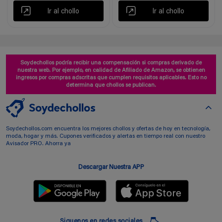
Ir al chollo
Ir al chollo
Soydechollos podría recibir una compensación si compras derivado de
nuestra web. Por ejemplo, en calidad de Afiliado de Amazon, se obtienen
ingresos por compras adscritas que cumplen requisitos aplicables. Esto no
determina que chollos se publican.
Soydechollos.com encuentra los mejores chollos y ofertas de hoy en tecnología,
moda, hogar y más. Cupones verificados y alertas en tiempo real con nuestro
Avisador PRO. Ahorra ya
Descargar Nuestra APP
Siguenos en redes sociales