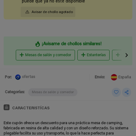
puede que ya no esté disponible
Avisar de chollo agotado
¡Avisame de chollos similares!
Mesas de salón y comedor
Estanterías
Fundas 
ofertas
Por:
Envio:
España
Categorías:
Mesas de salón y comedor
CARACTERISTÍCAS
Este cupón ofrece un descuento para una práctica mesa de camping,
fabricada en resina de alta calidad y con un diseño reforzado. Su sistema
plegable facilita su uso y transporte, lo que la hace perfecta para