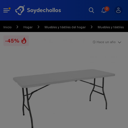
0
Inicio
Hogar
Muebles y téxtiles del hogar
Muebles y téxtiles 
-45%
Hace un año