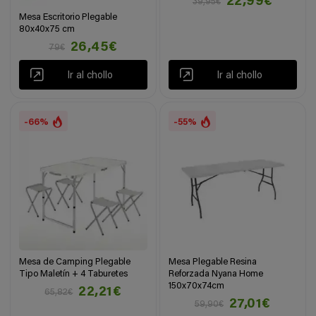
22,99€
39,95€
Mesa Escritorio Plegable
80x40x75 cm
26,45€
79€
Ir al chollo
Ir al chollo
-66%
-55%
Mesa de Camping Plegable
Mesa Plegable Resina
Tipo Maletín + 4 Taburetes
Reforzada Nyana Home
150x70x74cm
22,21€
65,82€
27,01€
59,90€