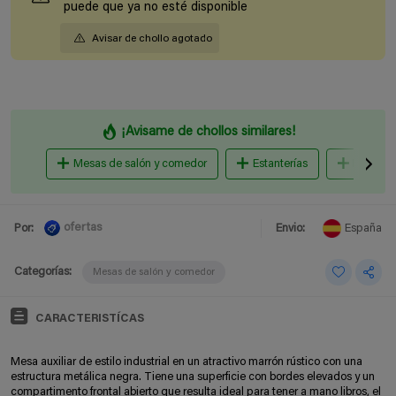
puede que ya no esté disponible
Avisar de chollo agotado
¡Avisame de chollos similares!
Mesas de salón y comedor
Estanterías
Fundas 
ofertas
Por:
Envio:
España
Categorías:
Mesas de salón y comedor
CARACTERISTÍCAS
Mesa auxiliar de estilo industrial en un atractivo marrón rústico con una
estructura metálica negra. Tiene una superficie con bordes elevados y un
compartimento frontal abierto que resulta ideal para tener a mano libros, el