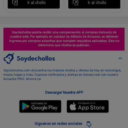
Ir al chollo
Ir al chollo
Soydechollos podría recibir una compensación si compras derivado de
nuestra web. Por ejemplo, en calidad de Afiliado de Amazon, se obtienen
ingresos por compras adscritas que cumplen requisitos aplicables. Esto no
determina que chollos se publican.
Soydechollos.com encuentra los mejores chollos y ofertas de hoy en tecnología,
moda, hogar y más. Cupones verificados y alertas en tiempo real con nuestro
Avisador PRO. Ahorra ya
Descargar Nuestra APP
Siguenos en redes sociales