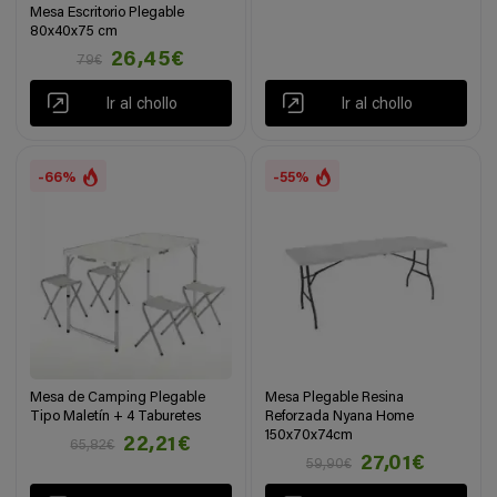
Mesa Escritorio Plegable
80x40x75 cm
26,45€
79€
Ir al chollo
Ir al chollo
-66%
-55%
Mesa de Camping Plegable
Mesa Plegable Resina
Tipo Maletín + 4 Taburetes
Reforzada Nyana Home
150x70x74cm
22,21€
65,82€
27,01€
59,90€