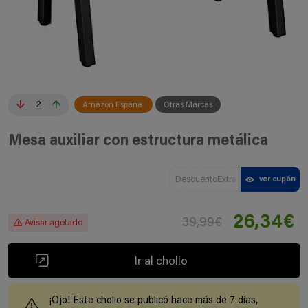
2
Amazon España
Otras Marcas
Mesa auxiliar con estructura metálica
DescuentoExtra
ver cupón
26,34€
39,99€
Avisar agotado
Ir al chollo
¡Ojo! Este chollo se publicó hace más de 7 días,