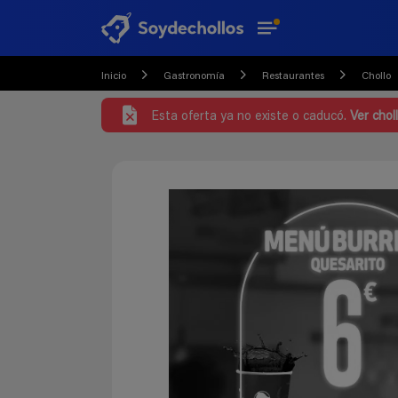
Inicio
Gastronomía
Restaurantes
Chollo
Esta oferta ya no existe o caducó.
Ver chol