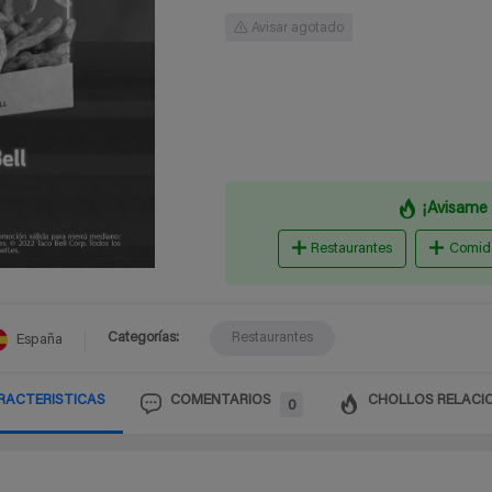
Avisar agotado
¡Avisame 
Restaurantes
Comida
Categorías:
Restaurantes
España
RACTERISTICAS
COMENTARIOS
CHOLLOS RELACI
0