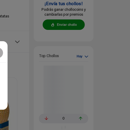
¡Envía tus chollos!
Podrás ganar chollocoins y
cambiarlas por premios
atatas
Enviar chollo
Top Chollos
Hoy
0