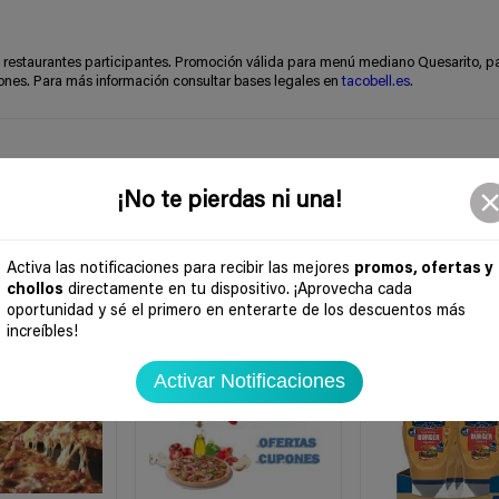
restaurantes participantes. Promoción válida para menú mediano Quesarito, p
ones. Para más información consultar bases legales en
tacobell.es
.
¡No te pierdas ni una!
Activa las notificaciones para recibir las mejores
promos, ofertas y
chollos
directamente en tu dispositivo. ¡Aprovecha cada
oportunidad y sé el primero en enterarte de los descuentos más
-43%
increíbles!
Activar Notificaciones