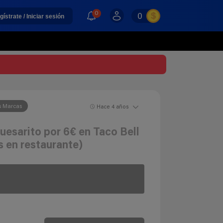
0
0
gístrate / Iniciar sesión
s Marcas
Hace 4 años
esarito por 6€ en Taco Bell
s en restaurante)