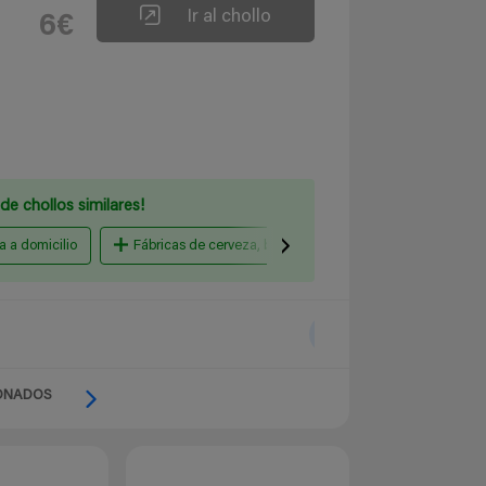
Ir al chollo
6€
de chollos similares!
 a domicilio
Fábricas de cerveza, bodegas y destilerías
resta
ONADOS