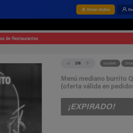
Re
Enviar chollos
los de Restaurantes
218
tacobell
Otra
Menú mediano burrito Qu
(oferta válida en pedido
¡EXPIRADO!