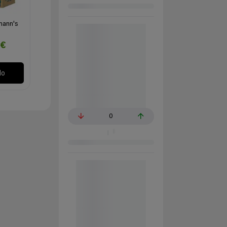
mann's
4€
lo
0