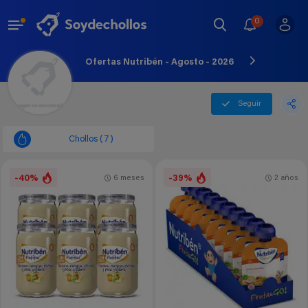
0
Ofertas Nutribén - Agosto - 2026
Seguir
Chollos (7)
-40%
-39%
6 meses
2 años