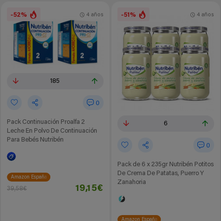
-52%
-51%
4 años
4 años
185
0
Pack Continuación Proalfa 2
6
Leche En Polvo De Continuación
Para Bebés Nutribén
0
Pack de 6 x 235gr Nutribén Potitos
De Crema De Patatas, Puerro Y
Amazon España
Zanahoria
19,15€
39,58€
Amazon España