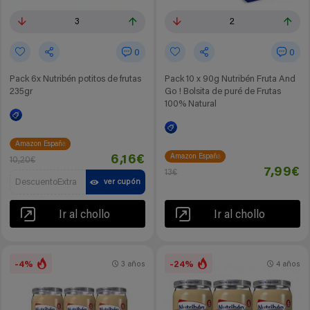
3
2
0
0
Pack 6x Nutribén potitos de frutas
Pack 10 x 90g Nutribén Fruta And
235gr
Go ! Bolsita de puré de Frutas
100% Natural
Amazon España
Amazon España
6,16€
10,20€
7,99€
13€
DescuentoExtra
ver cupón
Ir al chollo
Ir al chollo
-4%
-24%
3 años
4 años