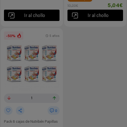
5,04€
10,20€
Ir al chollo
Ir al chollo
-50%
5 años
1
0
Pack 6 cajas de Nutribén Papillas