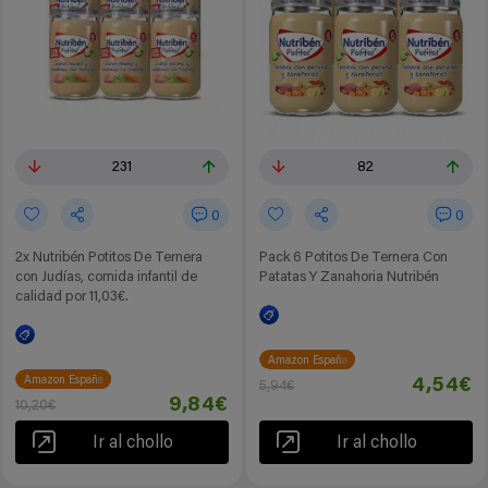
231
82
0
0
2x Nutribén Potitos De Ternera
Pack 6 Potitos De Ternera Con
con Judías, comida infantil de
Patatas Y Zanahoria Nutribén
calidad por 11,03€.
Amazon España
Amazon España
4,54€
5,94€
9,84€
10,20€
Ir al chollo
Ir al chollo