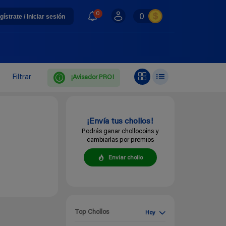
0
0
gístrate / Iniciar sesión
Filtrar
¡Avisador PRO!
¡Envía tus chollos!
Podrás ganar chollocoins y
cambiarlas por premios
Enviar chollo
Top Chollos
Hoy