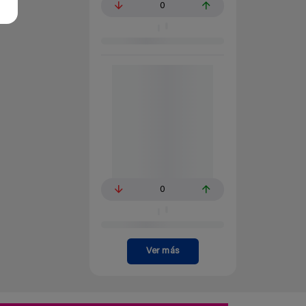
0
0
Ver más