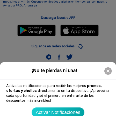
moda, hogar y más. Cupones verificados y alertas en tiempo real con nuestro
Avisador PRO. Ahorra ya
Descargar Nuestra APP
Siguenos en redes sociales
Suscribir
¡No te pierdas ni una!
Introduciendo mi correo electronico acepto la politica de privacidad y doy mi
consentimiento a recibir comerciales a traves de mi e-mail
Activa las notificaciones para recibir las mejores
promos,
ofertas y chollos
directamente en tu dispositivo. ¡Aprovecha
Comunidad
cada oportunidad y sé el primero en enterarte de los
descuentos más increíbles!
Legal
Activar Notificaciones
Soydechollos 2026 - Todos los derechos reservados