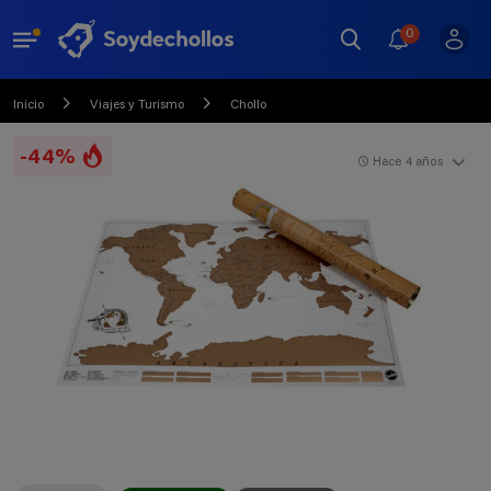
0
Inicio
Viajes y Turismo
Chollo
-44%
Hace 4 años