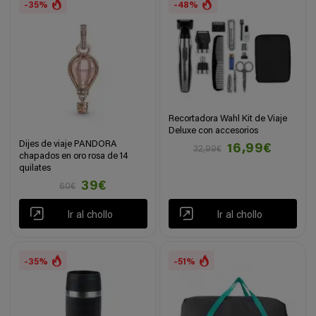
-35%
-48%
Recortadora Wahl Kit de Viaje
Deluxe con accesorios
Dijes de viaje PANDORA
16,99€
32,99€
chapados en oro rosa de 14
quilates
39€
60€
Ir al chollo
Ir al chollo
-35%
-51%