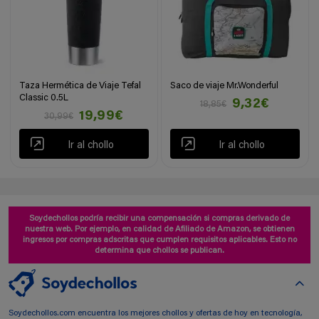
Taza Hermética de Viaje Tefal
Saco de viaje Mr.Wonderful
Classic 0.5L
9,32€
18,85€
19,99€
30,99€
Ir al chollo
Ir al chollo
Soydechollos podría recibir una compensación si compras derivado de
nuestra web. Por ejemplo, en calidad de Afiliado de Amazon, se obtienen
ingresos por compras adscritas que cumplen requisitos aplicables. Esto no
determina que chollos se publican.
Soydechollos.com encuentra los mejores chollos y ofertas de hoy en tecnología,