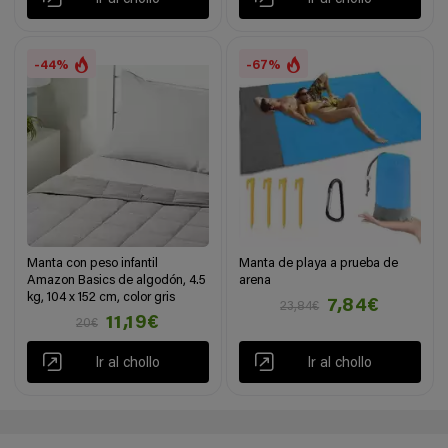
-44%
-67%
Manta con peso infantil
Manta de playa a prueba de
Amazon Basics de algodón, 4.5
arena
kg, 104 x 152 cm, color gris
7,84€
23,84€
11,19€
20€
Ir al chollo
Ir al chollo