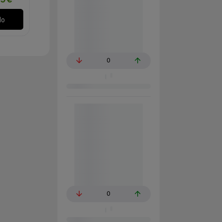
99€
lo
0
0