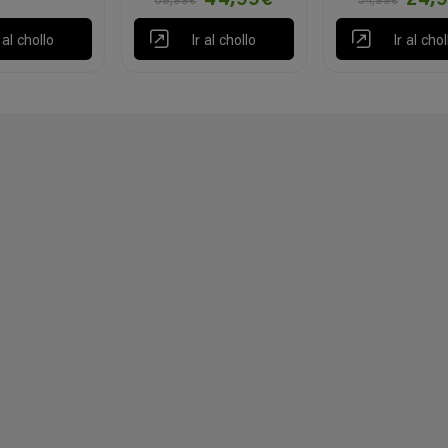
44,99€
24,
69,99€
34,99€
r al chollo
Ir al chollo
Ir al chol