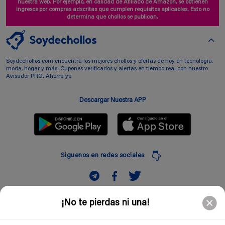
nuestra web. Por ejemplo, en calidad de Afiliado de Amazon, se obtienen
ingresos por compras adscritas que cumplen requisitos aplicables. Esto no
determina que chollos se publican.
Soydechollos.com encuentra los mejores chollos y ofertas de hoy en tecnología,
moda, hogar y más. Cupones verificados y alertas en tiempo real con nuestro
Avisador PRO. Ahorra ya
Descargar Nuestra APP
Siguenos en redes sociales
Suscribir
¡No te pierdas ni una!
Introduciendo mi correo electronico acepto la politica de privacidad y doy mi
consentimiento a recibir comerciales a traves de mi e-mail