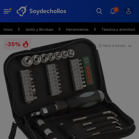
0
Inicio
Jardín y Bricolaje
Herramientas
Taladros y atornillador
-35%
Hace 4 meses