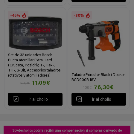
-45%
-30%
Set de 32 unidades Bosch
Punta atornillar Extra Hard
(Cruceta, Pozidriv, T-, Hex-,
TH-, S-Bit, Accesorios taladros
Taladro Percutor Black+Decker
rotativos y atornilladores)
BCD900B 18V
11,09€
20,11€
76,30€
109€
Ir al chollo
Ir al chollo
Soydechollos podría recibir una compensación si compras derivado de