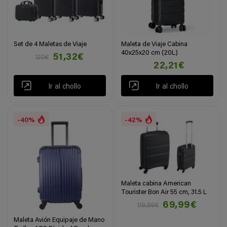
Set de 4 Maletas de Viaje
Maleta de Viaje Cabina
40x25x20 cm (20L)
51,32€
120€
22,21€
Ir al chollo
Ir al chollo
-40%
-42%
Maleta cabina American
Tourister Bon Air 55 cm, 31.5 L
69,99€
119,99€
Maleta Avión Equipaje de Mano