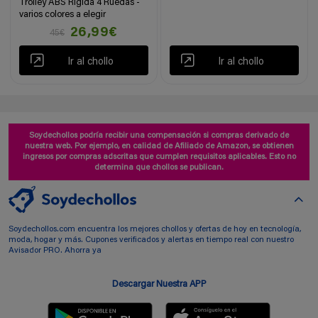
Trolley ABS Rígida 4 Ruedas -
varios colores a elegir
26,99€
45€
Ir al chollo
Ir al chollo
Soydechollos podría recibir una compensación si compras derivado de
nuestra web. Por ejemplo, en calidad de Afiliado de Amazon, se obtienen
ingresos por compras adscritas que cumplen requisitos aplicables. Esto no
determina que chollos se publican.
Soydechollos.com encuentra los mejores chollos y ofertas de hoy en tecnología,
moda, hogar y más. Cupones verificados y alertas en tiempo real con nuestro
Avisador PRO. Ahorra ya
Descargar Nuestra APP