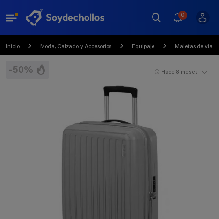
0
Inicio
Moda, Calzado y Accesorios
Equipaje
Maletas de viaje
-50%
Hace 8 meses