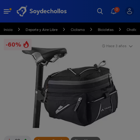
0
Inicio
Deporte y Aire Libre
Ciclismo
Bicicletas
Chollo
-60%
Hace 3 años