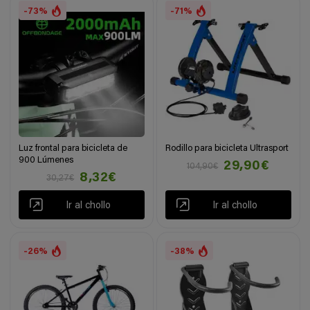
-73%
-71%
Luz frontal para bicicleta de
Rodillo para bicicleta Ultrasport
900 Lúmenes
29,90€
104,90€
8,32€
30,27€
Ir al chollo
Ir al chollo
-26%
-38%