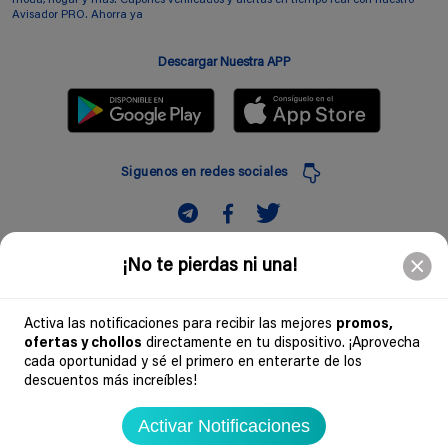
moda, hogar y más. Cupones verificados y alertas en tiempo real con nuestro
Avisador PRO. Ahorra ya
Descargar Nuestra APP
Siguenos en redes sociales
Suscribir
¡No te pierdas ni una!
Introduciendo mi correo electronico acepto la politica de privacidad y doy mi
consentimiento a recibir comerciales a traves de mi e-mail
Activa las notificaciones para recibir las mejores
promos,
ofertas y chollos
directamente en tu dispositivo. ¡Aprovecha
Comunidad
cada oportunidad y sé el primero en enterarte de los
descuentos más increíbles!
Legal
Activar Notificaciones
Soydechollos 2026 - Todos los derechos reservados