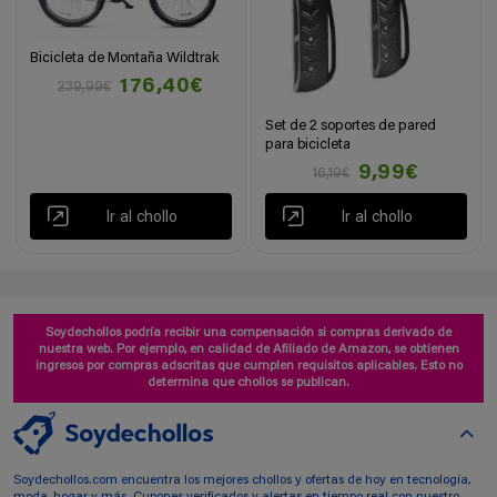
Bicicleta de Montaña Wildtrak
176,40€
239,99€
Set de 2 soportes de pared
para bicicleta
9,99€
16,19€
Ir al chollo
Ir al chollo
Soydechollos podría recibir una compensación si compras derivado de
nuestra web. Por ejemplo, en calidad de Afiliado de Amazon, se obtienen
ingresos por compras adscritas que cumplen requisitos aplicables. Esto no
determina que chollos se publican.
Soydechollos.com encuentra los mejores chollos y ofertas de hoy en tecnología,