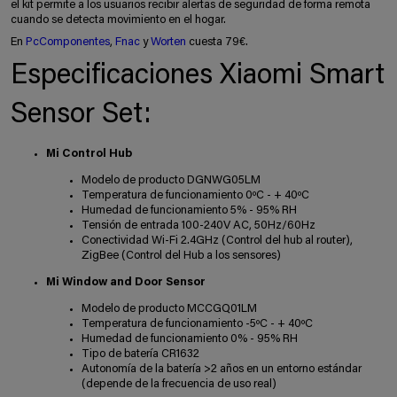
el kit permite a los usuarios recibir alertas de seguridad de forma remota
cuando se detecta movimiento en el hogar.
En
PcComponentes
,
Fnac
y
Worten
cuesta 79€.
Especificaciones Xiaomi Smart
Sensor Set:
Mi Control Hub
Modelo de producto DGNWG05LM
Temperatura de funcionamiento 0ºC - + 40ºC
Humedad de funcionamiento 5% - 95% RH
Tensión de entrada 100-240V AC, 50Hz/60Hz
Conectividad Wi-Fi 2.4GHz (Control del hub al router),
ZigBee (Control del Hub a los sensores)
Mi Window and Door Sensor
Modelo de producto MCCGQ01LM
Temperatura de funcionamiento -5ºC - + 40ºC
Humedad de funcionamiento 0% - 95% RH
Tipo de batería CR1632
Autonomía de la batería >2 años en un entorno estándar
(depende de la frecuencia de uso real)