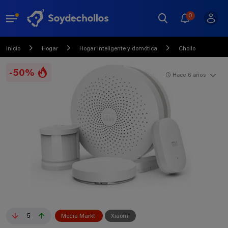
0
Inicio
Hogar
Hogar inteligente y domótica
Chollo
-50%
Hace 6 años
5
Media Markt
Xiaomi