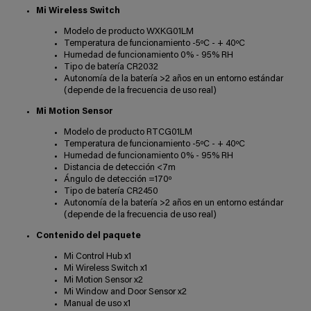
Mi Wireless Switch
Modelo de producto WXKG01LM
Temperatura de funcionamiento -5ºC - + 40ºC
Humedad de funcionamiento 0% - 95% RH
Tipo de batería CR2032
Autonomía de la batería >2 años en un entorno estándar
(depende de la frecuencia de uso real)
Mi Motion Sensor
Modelo de producto RTCG01LM
Temperatura de funcionamiento -5ºC - + 40ºC
Humedad de funcionamiento 0% - 95% RH
Distancia de detección <7m
Ángulo de detección =170º
Tipo de batería CR2450
Autonomía de la batería >2 años en un entorno estándar
(depende de la frecuencia de uso real)
Contenido del paquete
Mi Control Hub x1
Mi Wireless Switch x1
Mi Motion Sensor x2
Mi Window and Door Sensor x2
Manual de uso x1