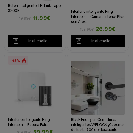
Botón Inteligente TP-Link Tapo
S200B
Interfono inteligente Ring
Intercom + Cámara Interior Plus
11,99€
19,99€
con Alexa
26,99€
139,98€
Ir al chollo
Ir al chollo
-45%
Interfono inteligente Ring
Black Friday en Cerraduras
Intercom + Batería Extra
inteligentes WELOCK ¡Cupones
de hasta 70€ de descuento!
59,99€
109,98€