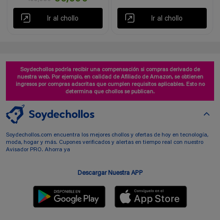
Ir al chollo
Ir al chollo
Soydechollos podría recibir una compensación si compras derivado de
nuestra web. Por ejemplo, en calidad de Afiliado de Amazon, se obtienen
ingresos por compras adscritas que cumplen requisitos aplicables. Esto no
determina que chollos se publican.
Soydechollos.com encuentra los mejores chollos y ofertas de hoy en tecnología,
moda, hogar y más. Cupones verificados y alertas en tiempo real con nuestro
Avisador PRO. Ahorra ya
Descargar Nuestra APP