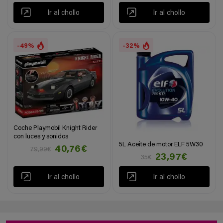
Ir al chollo
Ir al chollo
-49%
-32%
Coche Playmobil Knight Rider
con luces y sonidos
5L Aceite de motor ELF 5W30
40,76€
79,99€
23,97€
35€
Ir al chollo
Ir al chollo