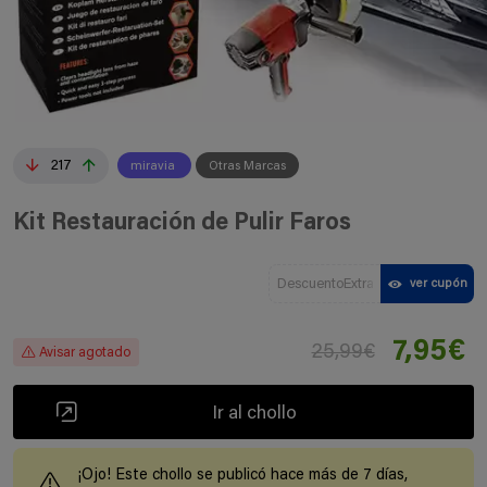
217
miravia
Otras Marcas
Kit Restauración de Pulir Faros
DescuentoExtra
ver cupón
7,95€
25,99€
Avisar agotado
Ir al chollo
¡Ojo! Este chollo se publicó hace más de 7 días,