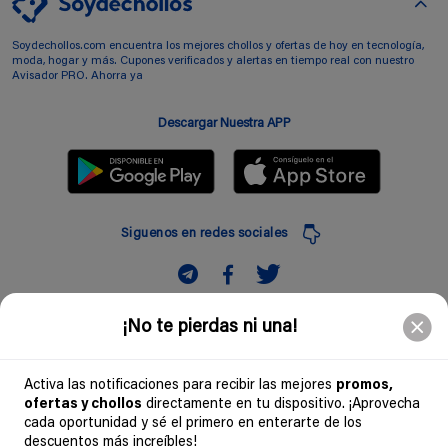
Soydechollos.com encuentra los mejores chollos y ofertas de hoy en tecnología,
moda, hogar y más. Cupones verificados y alertas en tiempo real con nuestro
Avisador PRO. Ahorra ya
Descargar Nuestra APP
Siguenos en redes sociales
Suscribir
¡No te pierdas ni una!
Introduciendo mi correo electronico acepto la politica de privacidad y doy mi
consentimiento a recibir comerciales a traves de mi e-mail
Activa las notificaciones para recibir las mejores
promos,
ofertas y chollos
directamente en tu dispositivo. ¡Aprovecha
Comunidad
cada oportunidad y sé el primero en enterarte de los
descuentos más increíbles!