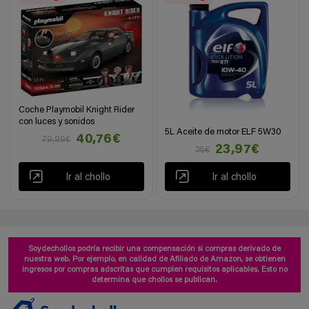
Coche Playmobil Knight Rider
con luces y sonidos
5L Aceite de motor ELF 5W30
40,76€
79,99€
23,97€
35€
Ir al chollo
Ir al chollo
Soydechollos podría recibir una compensación si compras derivado de
nuestra web. Por ejemplo, en calidad de Afiliado de Amazon, se obtienen
ingresos por compras adscritas que cumplen requisitos aplicables. Esto no
determina que chollos se publican.