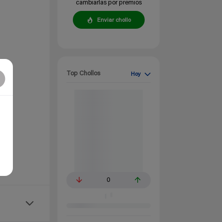
cambiarlas por premios
Enviar chollo
Top Chollos
Hoy
0