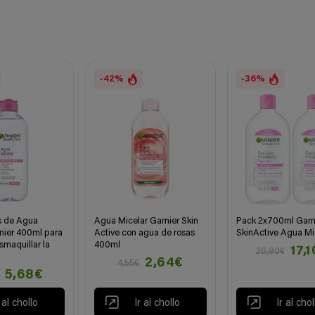
-42%
-36%
s de Agua
Agua Micelar Garnier Skin
Pack 2x700ml Garn
nier 400ml para
Active con agua de rosas
SkinActive Agua Mi
smaquillar la
400ml
17,
26,90€
2,64€
4,55€
5,68€
r al chollo
Ir al chollo
Ir al chol