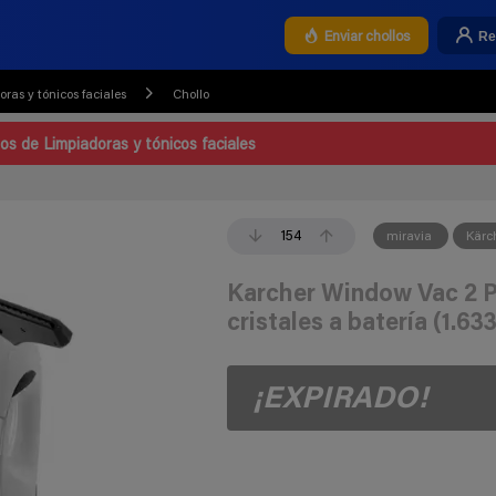
Re
Enviar chollos
ras y tónicos faciales
Chollo
los de Limpiadoras y tónicos faciales
154
miravia
Kärc
Karcher Window Vac 2 P
cristales a batería (1.63
¡EXPIRADO!