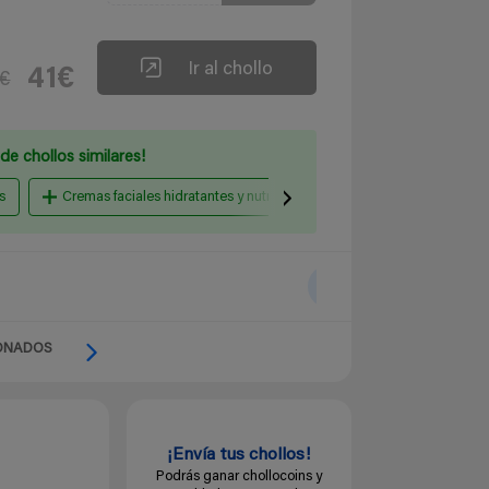
Ir al chollo
41€
5€
de chollos similares!
s
Cremas faciales hidratantes y nutritivas
Cremas antiarrugas 
ONADOS
¡Envía tus chollos!
Podrás ganar chollocoins y