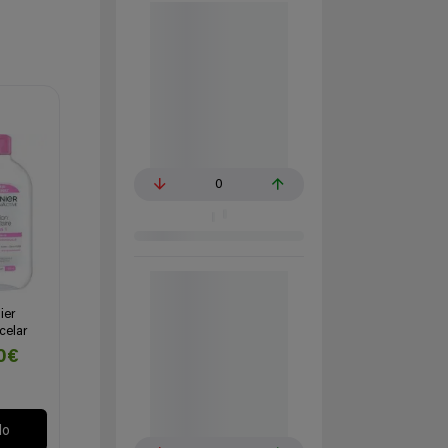
0
ier
celar
10€
lo