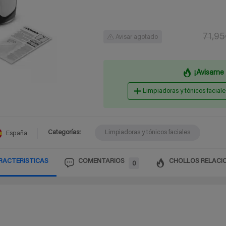
71,9
Avisar agotado
¡Avisame 
Limpiadoras y tónicos faciale
Categorías:
Limpiadoras y tónicos faciales
España
RACTERISTICAS
COMENTARIOS
CHOLLOS RELACI
0