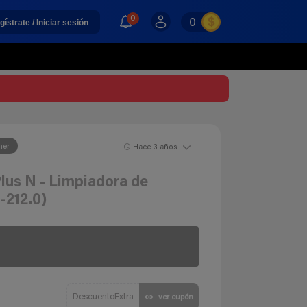
0
0
gístrate / Iniciar sesión
her
Hace 3 años
lus N - Limpiadora de
3-212.0)
DescuentoExtra
ver cupón