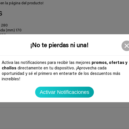
 en la página del producto!
s
) 280
gada (mm) 170
 100
¡No te pierdas ni una!
terías Aprox. 105 m² = 35 ventanas
0
Activa las notificaciones para recibir las mejores
promos, ofertas y
chollos
directamente en tu dispositivo. ¡Aprovecha cada
oportunidad y sé el primero en enterarte de los descuentos más
increíbles!
microfibra
Activar Notificaciones
ristales (1 × 20 ml)