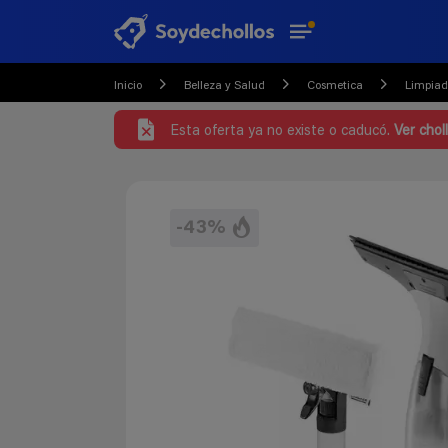
Inicio
Belleza y Salud
Cosmetica
Limpiado
Esta oferta ya no existe o caducó.
Ver chol
-43%