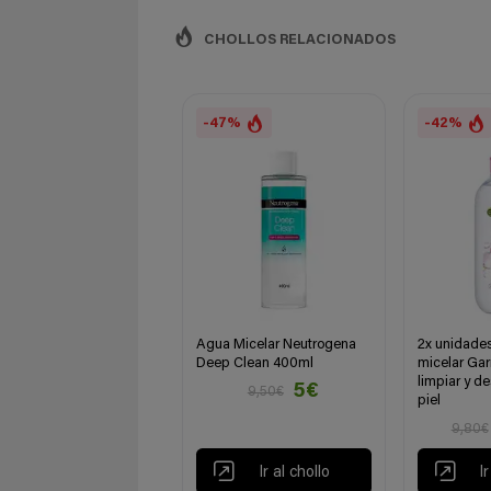
CHOLLOS RELACIONADOS
-47%
-42%
Agua Micelar Neutrogena
2x unidade
Deep Clean 400ml
micelar Gar
limpiar y de
5€
9,50€
piel
9,80€
Ir al chollo
I