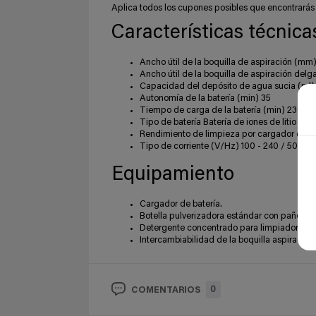
Aplica todos los cupones posibles que encontrarás
Características técnica
Ancho útil de la boquilla de aspiración (mm
Ancho útil de la boquilla de aspiración del
Capacidad del depósito de agua sucia (ml)
Autonomía de la batería (min) 35
Tiempo de carga de la batería (min) 230
Tipo de batería Batería de iones de litio
Rendimiento de limpieza por cargador de ba
Tipo de corriente (V/Hz) 100 - 240 / 50 - 6
Equipamiento
Cargador de batería.
Botella pulverizadora estándar con paño de 
Detergente concentrado para limpiadora de c
Intercambiabilidad de la boquilla aspiradora
0
COMENTARIOS