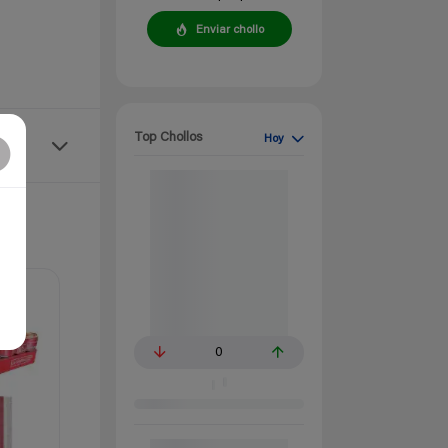
Enviar chollo
Top Chollos
Hoy
0