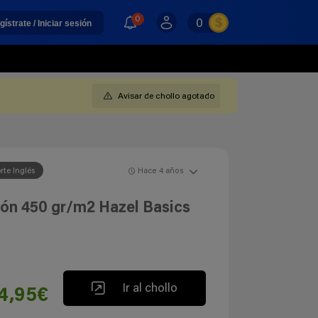
0
0
gístrate / Iniciar sesión
Avisar de chollo agotado
rte Inglés
Hace 4 años
dón 450 gr/m2 Hazel Basics
Ir al chollo
4,95€