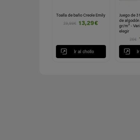
Toalla de baño Creole Emily
Juego de 3 t
de algodón
13,29€
29,99€
gr/m² - Vari
elegir
26€
Ir al chollo
I