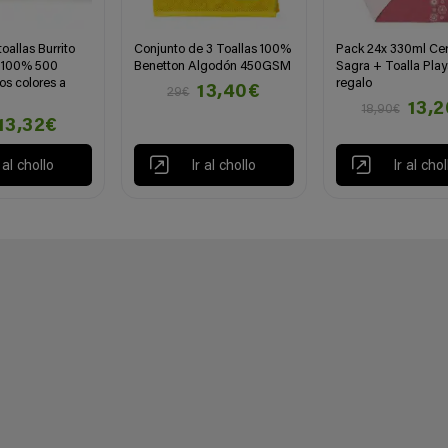
oallas Burrito
Conjunto de 3 Toallas 100%
Pack 24x 330ml Ce
 100% 500
Benetton Algodón 450GSM
Sagra + Toalla Pla
os colores a
regalo
13,40€
29€
13,
18,90€
13,32€
r al chollo
Ir al chollo
Ir al chol