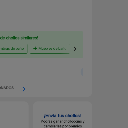
de chollos similares!
ombras de baño
Muebles de baño
toallas juego
hiperc
ONADOS
¡Envía tus chollos!
Podrás ganar chollocoins y
cambiarlas por premios