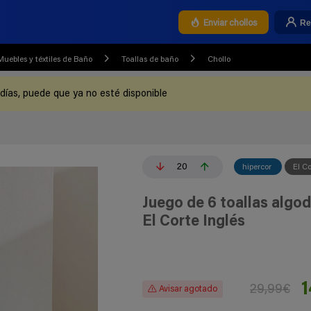
Re
Enviar chollos
Muebles y téxtiles de Baño
Toallas de baño
Chollo
 días, puede que ya no esté disponible
20
hipercor
El Co
Juego de 6 toallas algo
El Corte Inglés
1
29,99€
Avisar agotado