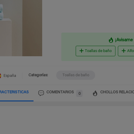
¡Avisame 
Toallas de baño
Alf
Categorías:
Toallas de baño
España
RACTERISTICAS
COMENTARIOS
CHOLLOS RELACI
0