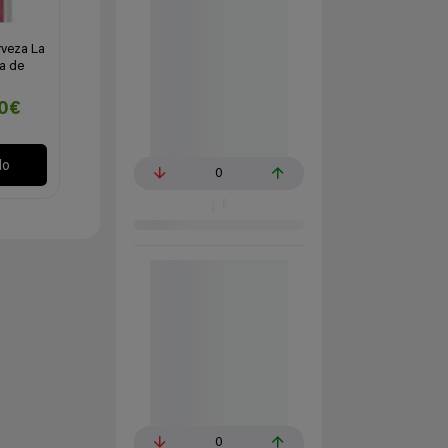
rveza La
ya de
20€
lo
0
0