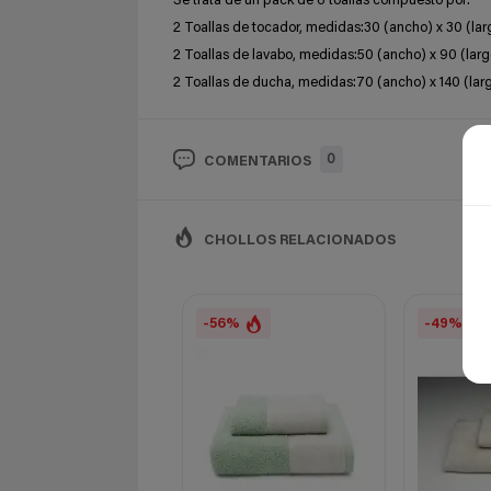
Se trata de un pack de 6 toallas compuesto por:
2 Toallas de tocador, medidas:30 (ancho) x 30 (la
2 Toallas de lavabo, medidas:50 (ancho) x 90 (lar
2 Toallas de ducha, medidas:70 (ancho) x 140 (lar
0
COMENTARIOS
CHOLLOS RELACIONADOS
-56%
-49%