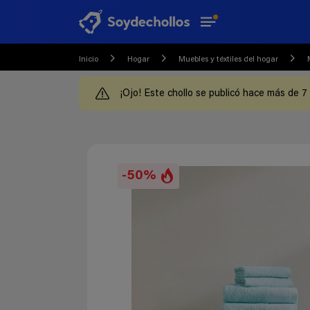
Inicio
Hogar
Muebles y téxtiles del hogar
¡Ojo! Este chollo se publicó hace más de 7
-50%