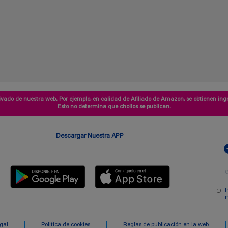
vado de nuestra web. Por ejemplo, en calidad de Afiliado de Amazon, se obtienen ingr
Esto no determina que chollos se publican.
Descargar Nuestra APP
I
m
egal
Politica de cookies
Reglas de publicación en la web